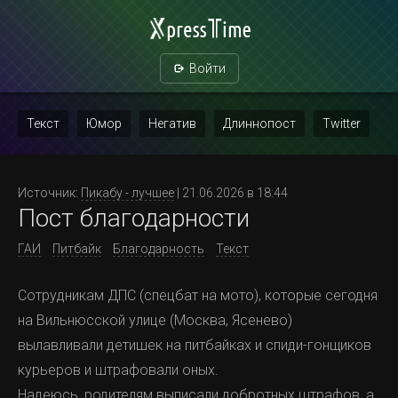
Войти
Текст
Юмор
Негатив
Длиннопост
Twitter
Скриншот
Картинка с текстом
Политика
Мат
Источник:
Пикабу - лучшее
| 21.06.2026 в 18:44
Пост благодарности
Повтор
ГАИ
Питбайк
Благодарность
Текст
Сотрудникам ДПС (спецбат на мото), которые сегодня
на Вильнюсской улице (Москва, Ясенево)
вылавливали детишек на питбайках и спиди-гонщиков
курьеров и штрафовали оных.
Надеюсь, родителям выписали добротных штрафов, а