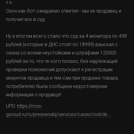
т.п.
Озон как бот ожидаемо ответил - мы не продавец и
получил иск в суд.
Ну и итогом всего стало что суд за 4 монитора по 498
рублей (которые в ДНС стоят по 18999) взыскал с
озона со всеми неустойками и штрафами 120000
рублей за то, что те кого попало, без надлежащей
проверки полномочий допускают к регистрации
акаунтов продавца и тем сам при продаже товара
потребителю была сообщена недостоверная
информация о продавце!
UPD:
https://mos-
gorsud.ru/rs/presnenskij/services/cases/civil/de...