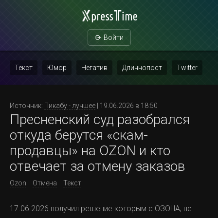
Войти
Текст
Юмор
Негатив
Длиннопост
Twitter
Скриншот
Картинка с текстом
Политика
Мат
Источник:
Пикабу - лучшее
| 19.06.2026 в 18:50
Пресненский суд разобрался
Повтор
откуда берутся «скам-
продавцы» на OZON и кто
отвечает за отмену заказов
Ozon
Отмена
Текст
17.06.2026 получил решение которым с ОЗОНА, не