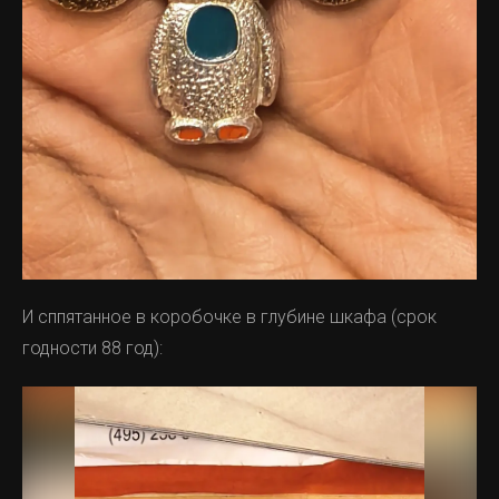
И сппятанное в коробочке в глубине шкафа (срок
годности 88 год):