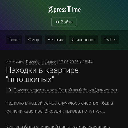
Войти
Текст
Юмор
Негатив
Длиннопост
Twitter
Скриншот
Картинка с текстом
Политика
Мат
Источник:
Пикабу - лучшее
| 17.06.2026 в 18:44
Находки в квартире
Повтор
"плюшкиных"
0
Покупка недвижимости
Ретро
Хлам
Уборка
Длиннопост
Недавно в нашей семье случилось счастье - была
куплена квартира! В кредит, правда, но тут уж...
Куплена была у пожилой пары, котрая оказалась