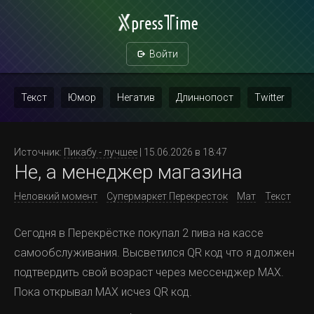
Войти
Текст
Юмор
Негатив
Длиннопост
Twitter
Скриншот
Картинка с текстом
Политика
Мат
Источник:
Пикабу - лучшее
| 15.06.2026 в 18:47
Не, а менеджер магазина
Повтор
Неловкий момент
Супермаркет Перекресток
Мат
Текст
Сегодня в Перекрёстке покупал 2 пива на кассе
самообслуживания. Высветился QR код что я должен
подтвердить свой возраст через мессенджер МАХ.
Пока открывал МАХ исчез QR код.