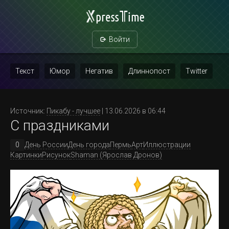
Войти
Текст
Юмор
Негатив
Длиннопост
Twitter
Скриншот
Картинка с текстом
Политика
Мат
Источник:
Пикабу - лучшее
| 13.06.2026 в 06:44
С праздниками
Повтор
0
День России
День города
Пермь
Арт
Иллюстрации
Картинки
Рисунок
Shaman (Ярослав Дронов)