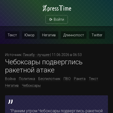
Войти
Текст
Юмор
Негатив
Длиннопост
Twitter
Скриншот
Картинка с текстом
Политика
Мат
Источник:
Пикабу - лучшее
| 11.06.2026 в 06:53
Чебоксары подверглись
Повтор
ракетной атаке
Война
Политика
Беспилотник
ПВО
Ракета
Текст
Негатив
Чебоксары
"Ранним утром Чебоксары подверглись ракетной