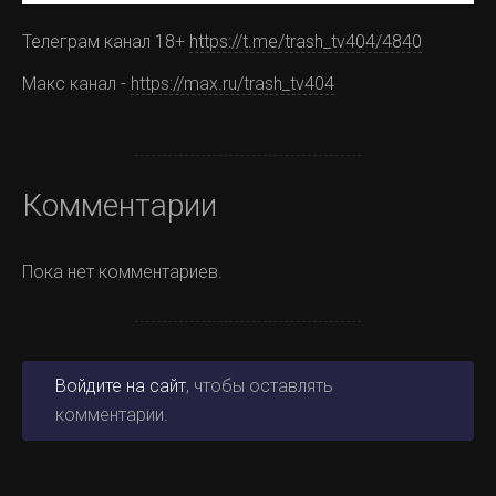
Телеграм канал 18+
https://t.me/trash_tv404/4840
Макс канал -
https://max.ru/trash_tv404
Комментарии
Пока нет комментариев.
Войдите на сайт
, чтобы оставлять
комментарии.