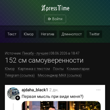
Войти
Текст
Юмор
Негатив
Длиннопост
Twitter
Скриншот
Картинка с текстом
Политика
Мат
Источник:
Пикабу - лучшее
| 08.06.2026 в 18:47
152 см самоуверенности
Повтор
Юмор
Картинка с текстом
Понты
Комментарии
Telegram (ссылка)
Мессенджер MAX (ссылка)