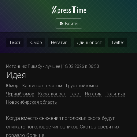
Войти
Текст
Юмор
Негатив
Длиннопост
Twitter
Скриншот
Картинка с текстом
Политика
Мат
Источник:
Пикабу - лучшее
| 18.03.2026 в 06:50
Идея
Повтор
Юмор
Картинка с текстом
Грустный юмор
Черный юмор
Короткопост
Текст
Негатив
Политика
Новосибирская область
Когда вместо снижения поголовья скота будут
снижать поголовье чиновников.Скотов среди них
гораздо больше.