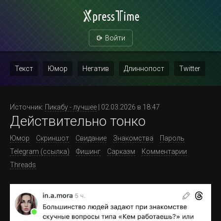
Войти
Текст
Юмор
Негатив
Длиннопост
Twitter
Скриншот
Картинка с текстом
Политика
Мат
Источник:
Пикабу - лучшее
| 02.03.2026 в 18:47
Действительно тонко
Повтор
Юмор
Скриншот
Свидание
Знакомства
Пароль
Telegram (ссылка)
Фишинг
Сарказм
Комментарии
Threads