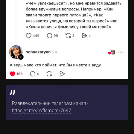
Развлекательный телеграм канал -
https://t.me/roflemem/7697