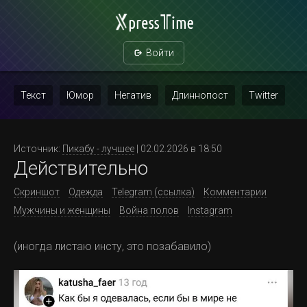
Войти
Текст
Юмор
Негатив
Длиннопост
Twitter
Скриншот
Картинка с текстом
Политика
Мат
Источник:
Пикабу - лучшее
| 02.02.2026 в 18:50
Действительно
Повтор
Скриншот
Одежда
Telegram (ссылка)
Комментарии
Мужчины и женщины
Война полов
Instagram
(иногда листаю инсту, это позабавило)