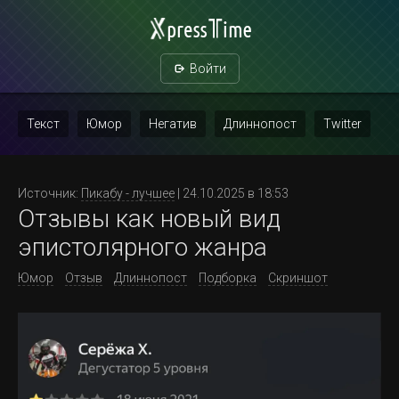
Войти
Текст
Юмор
Негатив
Длиннопост
Twitter
Скриншот
Картинка с текстом
Политика
Мат
Источник:
Пикабу - лучшее
| 24.10.2025 в 18:53
Отзывы как новый вид
Повтор
эпистолярного жанра
Юмор
Отзыв
Длиннопост
Подборка
Скриншот