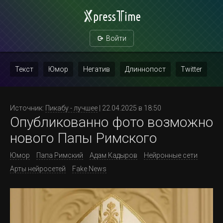
Войти
Текст
Юмор
Негатив
Длиннопост
Twitter
Скриншот
Картинка с текстом
Политика
Мат
Источник:
Пикабу - лучшее
| 22.04.2025 в 18:50
Опубликованно фото возможно
Повтор
нового Папы Римского
Юмор
Папа Римский
Адам Кадыров
Нейронные сети
Арты нейросетей
Fake News