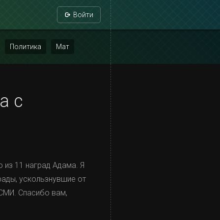
Войти
Политика
Мат
а с
 из 11 наград Адама. Я
рады, ускользнувшие от
 СМИ. Спасибо вам,