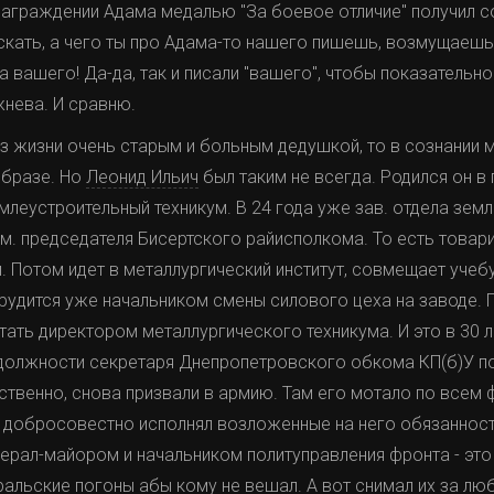
аграждении Aдaмa медалью "За боевое отличие" получил с
скать, а чего ты про Aдaмa-то нашего пишешь, возмущаешьс
 вашего! Да-да, так и писали "вашего", чтобы показательно
нева. И сравню.
з жизни очень старым и больным дедушкой, то в сознании
образе. Но
Леонид Ильич
был таким не всегда. Родился он в
млеустроительный техникум. В 24 года уже зав. отдела зем
м. председателя Бисертского райисполкома. То есть товарищ
. Потом идет в металлургический институт, совмещает учеб
трудится уже начальником смены силового цеха на заводе.
ать директором металлургического техникума. И это в 30 ле
в должности секретаря Днепропетровского обкома КП(б)У 
ственно, снова призвали в армию. Там его мотало по всем 
 добросовестно исполнял возложенные на него обязанност
нерал-майором и начальником политуправления фронта - это
ральские погоны абы кому не вешал. А вот снимал их за лю