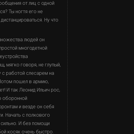
ообщения от лиц с одной
я? Ты ногтя его не
 дистанцироваться. Ну что
 множества людей он
 простой многодетной
леустройства
, мягко говоря, не глупый,
у с работой слесарем на
 Потом пошел в армию,
т! И так Леонид Ильич рос,
по оборонной
фронтам и везде он себя
и. Начать с полкового
 сильно. И без помощи
бой косяк очень быстро.