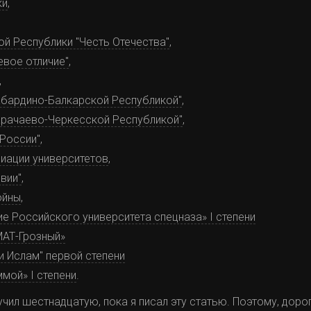
ки
,
й Республики "Честь Отечества"
,
евое отличие"
,
,
абардино-Балкарской Республикой"
,
Карачаево-Черкесской Республикой"
,
 России"
,
иации университетов
,
вии"
,
ойны
,
ие Российского университета спецназа» I степени
МАТ-Грозный»
и Ислам" первой степени
мой» I степени
.
учил шестнадцатую, пока я писал эту статью. Поэтому, доро