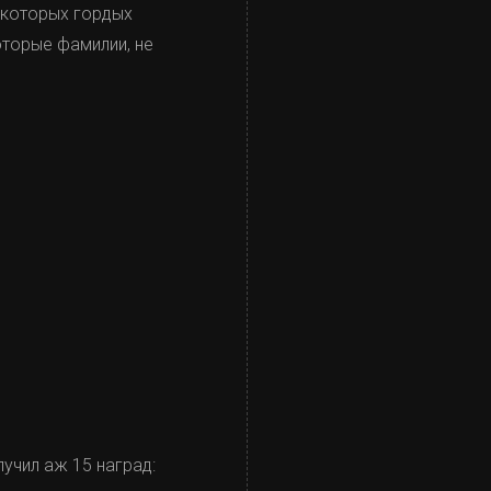
екоторых гордых
оторые фамилии, не
олучил аж 15 наград: