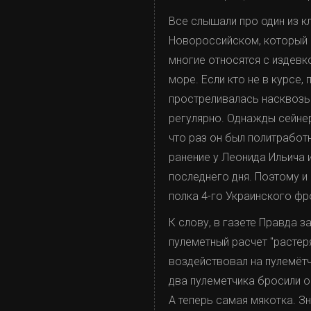
Все слышали про один из 
Новороссийском, который б
многие относятся с издевко
море. Если кто не в курсе,
простреливалась насквозь 
регулярно. Однажды сейнер
что раз он был политработн
ранение у Леонида Ильича 
последнего дня. Поэтому 
полка 4-го Украинского фр
К слову, в газете Правда 
пулеметный расчет "растер
воздействовал на пулемётчи
два пулеметчика бросили о
А теперь самая мякотка. Зн