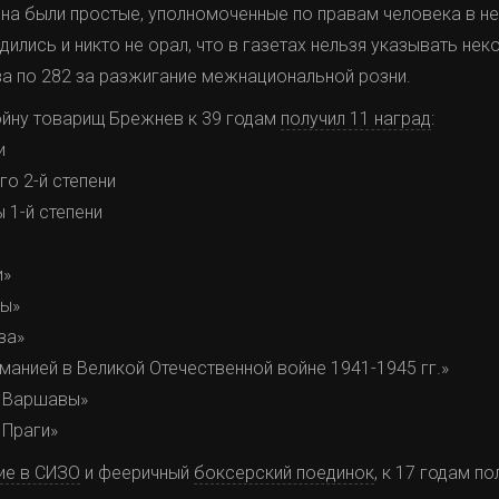
ена были простые, уполномоченные по правам человека в н
ились и никто не орал, что в газетах нельзя указывать нек
а по 282 за разжигание межнациональной розни.
ойну товарищ Брежнев к 39 годам
получил 11 наград
:
и
о 2-й степени
 1-й степени
и»
сы»
за»
манией в Великой Отечественной войне 1941-1945 гг.»
 Варшавы»
 Праги»
ие в СИЗО
и фееричный
боксерский поединок
, к 17 годам п