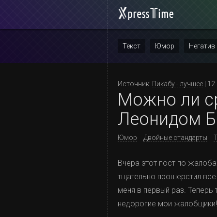
Текст
Юмор
Негатив
Повтор
Источник:
Пикабу - лучшее
| 12
Можно ли с
Леонидом 
Юмор
Двойные стандарты
Вчера этот пост по жалоба
тщательно прошерстил все 
меня в первый раз. Теперь
недорогие мои жалобщики! 