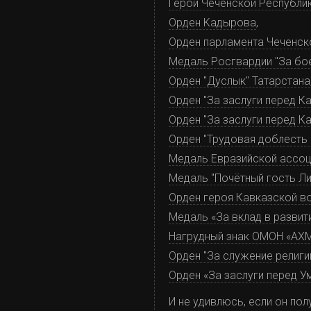
Герой Чеченской Республи
Орден Kaдыpoвa
,
Орден парламента Чеченско
Медаль Росгвардии "За бо
Орден "Дуслык" Татарстана
Орден "За заслуги перед К
Орден "За заслуги перед 
Орден "Трудовая доблесть
Медаль Евразийской ассоц
Медаль "Почётный гость Ли
Орден героя Кавказской в
Медаль «За вклад в развит
Нагрудный знак ОМОН «АХ
Орден "За служение религи
Орден «За заслуги перед Ум
И не удивлюсь, если он пол