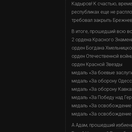
Кадыров! К счастью, врем
республиках еще не расплод
требовал закрыть Брежнев
В итоге, прошедший всю в
2 ордена Красного Знамен
орден Богдана Хмельницког
орден Отечественной войны
орден Красной Звезды
медаль «За боевые заслуг
медаль «За оборону Одес
медаль «За оборону Кавка
медаль «За Победу над Гер
медаль «За освобождение
медаль «За освобождение
А Адам, прошедший
избиен