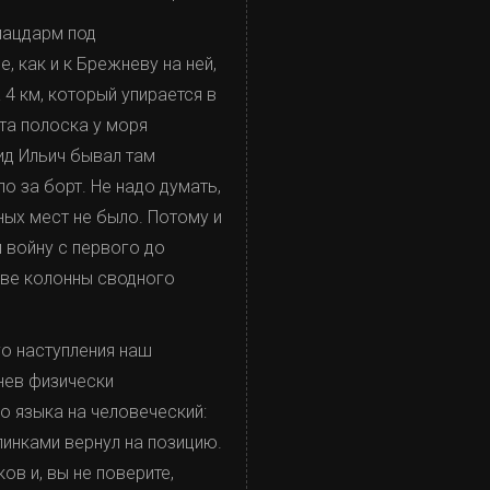
плацдарм под
 как и к Брежневу на ней,
 4 км, который упирается в
Эта полоска у моря
ид Ильич бывал там
о за борт. Не надо думать,
ных мест не было. Потому и
 войну с первого до
аве колонны сводного
го наступления наш
жнев физически
го языка на человеческий:
пинками вернул на позицию.
ов и, вы не поверите,