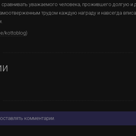
те сравнивать уважаемого человека, прожившего долгую и 
амоотверженным трудом каждую награду и навсегда вписа
м.
.me/kottoblog
)
ии
 оставлять комментарии.