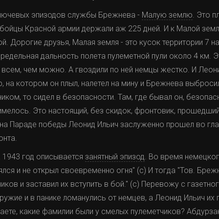
ключевых эпизодов службы Брежнева -
Малую землю
. Это 
ойцы Красной армии держали аж 225 дней. И к Малой земле,
й. Дорогие друзья, Малая земля - это кусок территории 7 на
 предельная дальность полета пулеметной пули около 4 км. 
всем, чем можно. А гвоздили по ней немцы жестко. И Леон
, на котором он плыл, налетел на мину и Брежнева выбросил
иком, то сидел в безопасности. Там, где бывал он, безопас
имелось. Это настоящий, без скидок, фронтовик, прошедший
и на Параде победы Леонид Ильич заслуженно прошел во гл
онта.
за 1943 год описывается
занятный эпизод
. Во время немецко
ялся и не открыл своевременно огня" (с) И тогда "Тов. Бре
ков и заставил их вступить в бой." (с) Перевожу с газетно
ружие и в панике ломанулись от немцев, а Леонид Ильич их 
аете, какие фамилии были у смелых пулеметчиков? Абдурзак