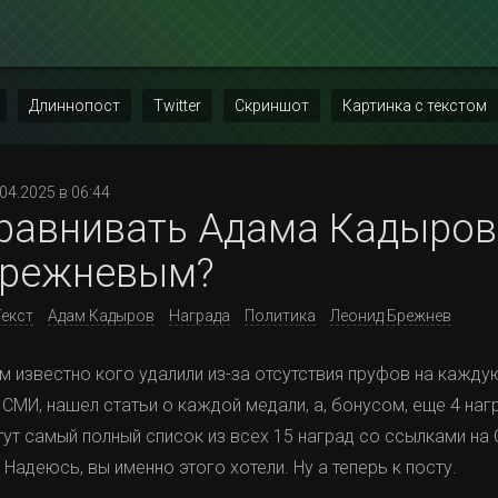
Длиннопост
Twitter
Скриншот
Картинка с текстом
.04.2025 в 06:44
равнивать Адама Кадыров
Брежневым?
Текст
Адам Кадыров
Награда
Политика
Леонид Брежнев
м известно кого удалили из-за отсутствия пруфов на каждую
СМИ, нашел статьи о каждой медали, а, бонусом, еще 4 наг
 тут самый полный список из всех 15 наград со ссылками на
Надеюсь, вы именно этого хотели. Ну а теперь к посту.