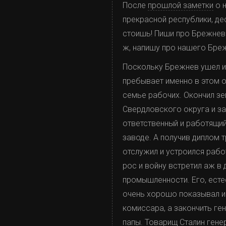
После
прошлой заметки
о н
прекрасной республики, де
стоишь! Пиши про Брежнева
ж, напишу про нашего Бреж
Поскольку Брежнев ушел и
пребывает именно в этом 
семье рабочих. Окончил зе
Свердловского округа и за
ответственный и работящий
заводе. А получив диплом 
отслужил и устроился работ
рос и войну встретил аж 
промышленности. Его, есте
очень хорошо показывал и
комиссара, а закончить ге
папы. Товарищ Сталин гене