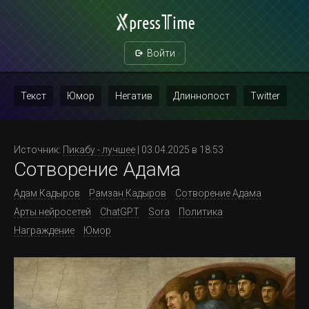
Войти
Текст
Юмор
Негатив
Длиннопост
Twitter
Скриншот
Картинка с текстом
Политика
Мат
Источник:
Пикабу - лучшее
| 03.04.2025 в 18:53
Сотворение Адама
Повтор
Адам Кадыров
Рамзан Кадыров
Сотворение Адама
Арты нейросетей
ChatGPT
Sora
Политика
Награждение
Юмор