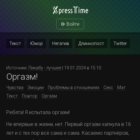
Войти
Текст
Юмор
Негатив
Длиннопост
Twitter
Скриншот
Картинка с текстом
Политика
Мат
Источник:
Пикабу - лучшее
| 19.01.2024 в 15:10
Оргазм!
Повтор
Чувства
Эмоции
Проблемы в отношениях
Секс
Мат
Текст
Повтор
Оргазм
Ребята! Я испытала оргазм!
Не впервые в жизни, нет. Первый оргазм хапнула в 16
лет и с тех пор всё сама и сама. Касаемо партнёров,