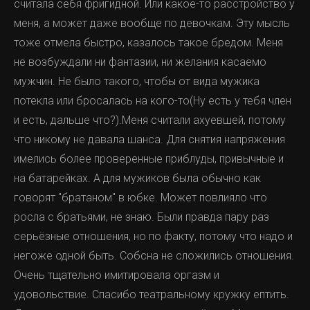
считала себя фригидной. Или какое-то расстройство у
меня, а может даже вообще по девочкам. Эту мысль
тоже отмела быстро, казалось такое бредом. Меня
не возбуждали ни фантазии, ни желания касаемо
мужчин. Не было такого, чтобы от вида мужика
потекла или бросалась на кого-то(Ну есть у тебя член
и есть, дальше что?).Меня считали ахуевшей, потому
что никому не давала шанса. Для снятия напряжения
имелись более проверенные приблуды, привычные и
на батарейках. А для мужиков была обычно как
говорят "братаном" в юбке. Может повлияло что
росла с братьями, не знаю. Были правда пару раз
серьёзные отношения, но по факту, потому что надо и
негоже одной быть. Собсна не сложились отношения.
Очень тщательно имитировала оргазм и
удовольствие. Спасибо театральному кружку ептить.