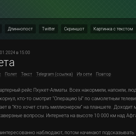
Длиннопост
Twitter
Скриншот
Картинка с текстом
.01.2024 в 15:00
ета
с
Полет
Текст
Telegram (ссылка)
Из сети
Повтор
артерный рейс Пхукет-Алматы. Всех накормили, напоили, л
рикорнул, кто-то смотрит "Операцию Ы" по самолетным телев
ает в "Кто хочет стать миллионером" на планшете. Доходит 
каверзные вопросы. Интернета на высоте 10 000 км над Афга
аинтересованно наблюдают, потом начинают подсказывать.