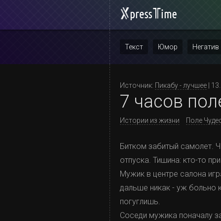
Текст
Юмор
Негатив
Повтор
Источник:
Пикабу - лучшее
| 13
7 часов пол
Истории из жизни
Поле Чуде
Битком забитый самолет. Ч
отпуска. Тишина: кто-то п
Мужик в центре салона игр
дальше никак - уж больно 
погуглишь.
Соседи мужика поначалу з