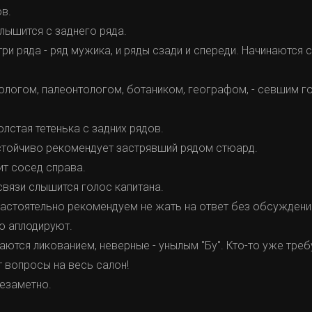
в.
слышится с заднего ряда.
ри ряда - ряд мужика, и ряды сзади и спереди. Начинаются 
еологом, палеонтологом, ботаником, географом, - севшим 
олстая тетенька с задних рядов.
настойчиво рекомендует застрявший рядом стюард.
чит сосед справа.
связи слышится голос капитана.
астоятельно рекомендуем не жать на ответ без обсуждени
о аплодируют.
тся ликованием, неверные - унылым "Бу". Кто-то уже треб
т вопросы на весь салон!
незаметно.