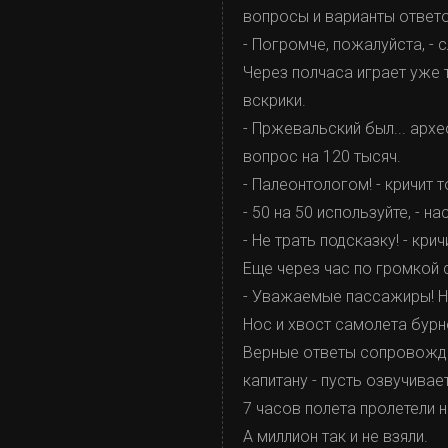
вопросы и варианты ответо
- Погромче, пожалуйста, - 
Через полчаса играет уже т
вскрики.
- Пржевальский был... арх
вопрос на 120 тысяч.
- Палеонтологом! - кричит т
- 50 на 50 используйте, - 
- Не трать подсказку! - кри
Еще через час по громкой 
- Уважаемые пассажиры! Н
Нос и хвост самолета бурн
Верные ответы сопровождаю
капитану - пусть озвучивае
7 часов полета пролетели 
А миллион так и не взяли.