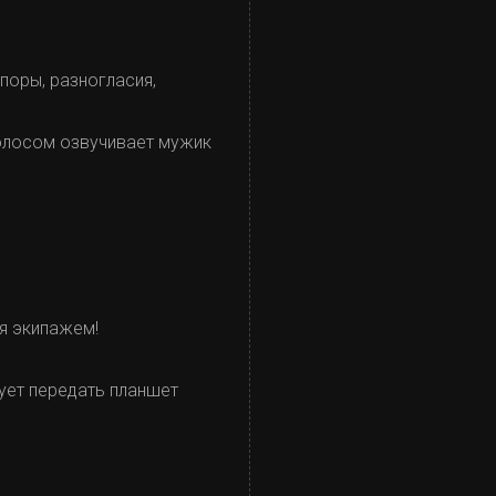
споры, разногласия,
голосом озвучивает мужик
я экипажем!
ует передать планшет