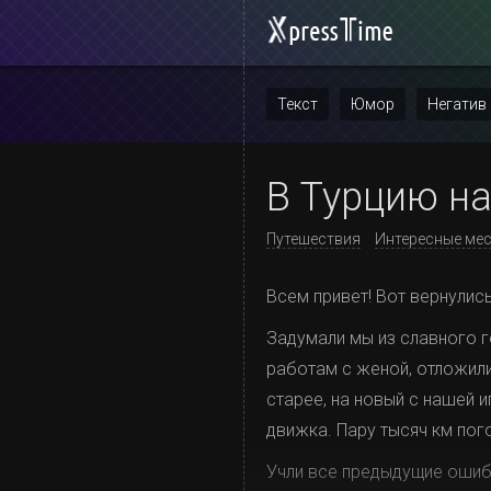
Текст
Юмор
Негатив
Повтор
В Турцию на
Путешествия
Интересные ме
Всем привет! Вот вернулис
Задумали мы из славного 
работам с женой, отложили
старее, на новый с нашей и
движка. Пару тысяч км пог
Учли все предыдущие ошибк