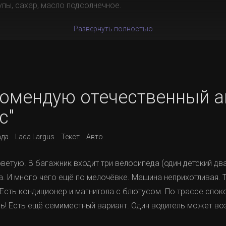
упы, сахар, масло подсолнечное.
Развернуть полностью
комендую отечественный 
с"
ада
Lada Largus
Текст
Авто
ветую. В багажник входит три велосипеда (один детский дв
на. И много чего ещё по мелочёвке. Машина неприхотливая. 
Есть кондиционер и магнитола с блютусом. По трассе споко
ь! Есть ещё семиместный вариант. Один водитель может во