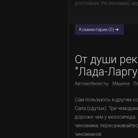
достойная. Не реклама), кр
Комментарии (0)
От души ре
"Лада-Ларгу
Автомобилисты
Машина
Л
Сам пользуюсь и другим со
Сапа (сдутых). Три чемода
дороже чем у велосипеда. 
чиновники, пересаживайтес
чиновников.