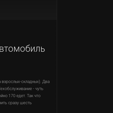
автомобиль
а взрослых-складных). Два
Техобслуживание - чуть
йно 170 едет. Так что
зить сразу шесть