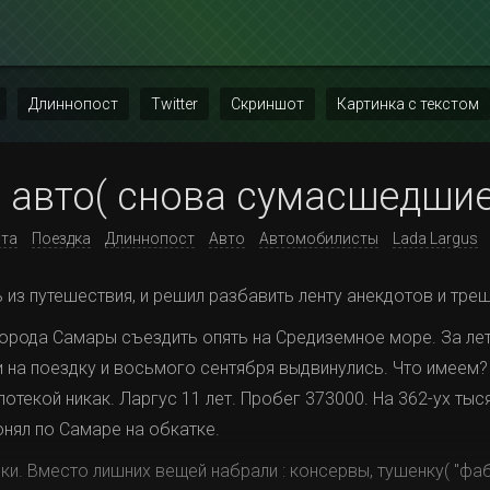
Длиннопост
Twitter
Скриншот
Картинка с текстом
 авто( снова сумасшедшие
ста
Поездка
Длиннопост
Авто
Автомобилисты
Lada Largus
ь из путешествия, и решил разбавить ленту анекдотов и тре
города Самары съездить опять на Средиземное море. За ле
 на поездку и восьмого сентября выдвинулись. Что имеем
потекой никак. Ларгус 11 лет. Пробег 373000. На 362-ух ты
онял по Самаре на обкатке.
и. Вместо лишних вещей набрали : консервы, тушенку( "фа