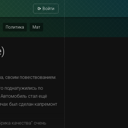
Войти
Политика
Мат
)
ша, своим повествованием.
то поднатужились по
? Автомобиль стал ещë
сячах был сделан капремонт
брика качества" очень