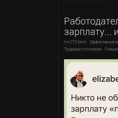
Работодате
зарплату...
I`m CTO bitch
Эффективный м
Трудовые отношения
Повыш