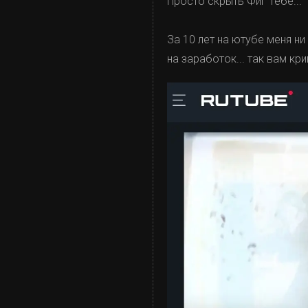
Просто скрыть Фиг Тебе...
За 10 лет на ютубе меня ни
на заработок... так вам кри