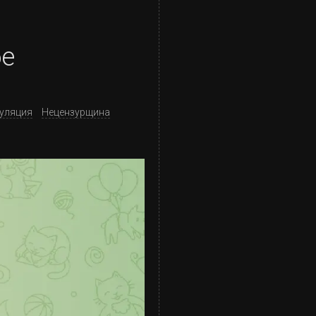
бе
уляция
Нецензурщина