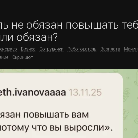
ль не обязан повышать те
 или обязан?
енеджер
Бизнес
Сотрудники
Работодатель
Зарплата
Манип
ение
Скриншот