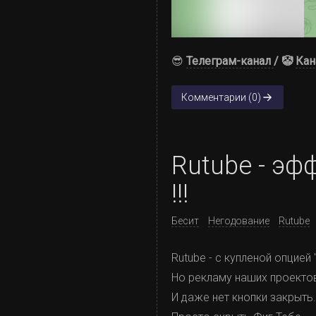
😎
Телеграм-канал
/ 🤡
Кан
Комментарии (0)
Rutube - э
!!!
Бесит
Негодование
Rutube
Rutube - с купленой опцией
Но рекламу наших проектов
И даже нет кнопки закрыть