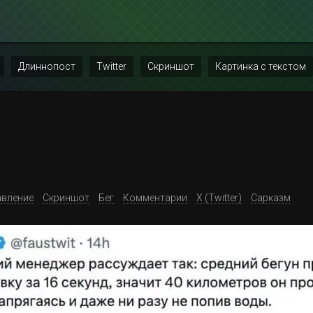
Длиннопост
Twitter
Скриншот
Картинка с текстом
авление
Скриншот
Бег
Комментарии
X (Twitter)
Сарказм