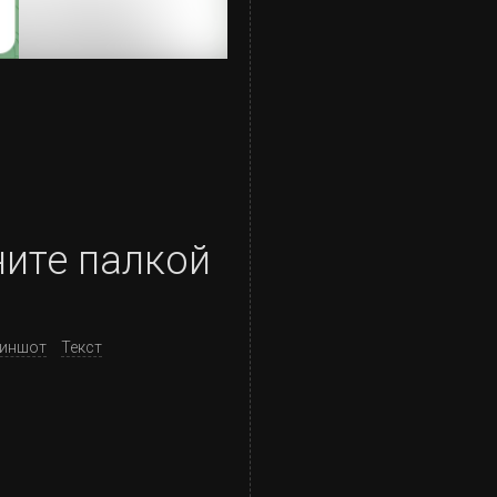
ните палкой
риншот
Текст