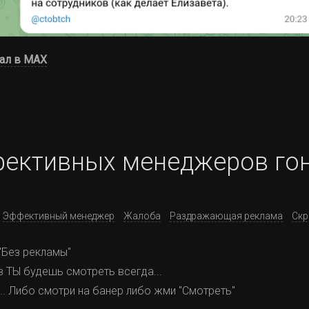
ал в MAX
ффективных менеджеров го
Эффективный менеджер
Жалоба
Раздражающая реклама
Ск
 "Без рекламы"
 ТЫ будешь смотреть всегда...
... Либо смотри на банер либо жми "Смотреть"