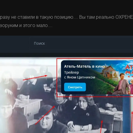
 разу не ставили в такую позицию.... Вы там реально ОХРЕНЕ
воруким и этого мало....