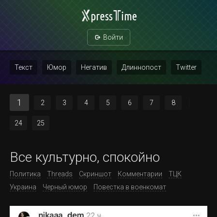
Войти
Текст
Юмор
Негатив
Длиннопост
Twitter
Скриншот
Картинка с текстом
Политика
Мат
1
2
3
4
5
6
7
8
Повтор
24
25
Все культурно, спокойно
Политика
Threads
Скриншот
Комментарии
ТЦК
Украина
Черный юмор
Повестка в военкомат