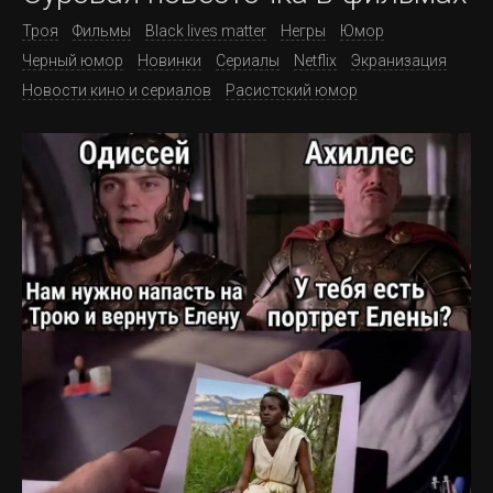
Троя
Фильмы
Black lives matter
Негры
Юмор
Черный юмор
Новинки
Сериалы
Netflix
Экранизация
Новости кино и сериалов
Расистский юмор