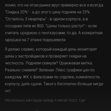
понял, что на этом рынке врут примерно все и всегда.
"Скидка 20%" - а до этого цену подняли на 25%.
"Осталось 3 квартиры" - в одном корпусе, а в
соседних пяти их 800. "Цены только растут" - если
считать среднюю с пентхаусами, то да. А конкретная
однушка на 7 этаже подешевела.
Я делаю сервис, который каждый день мониторит
цены у застройщиков и проверяет скидки на
честность. Подняли-скинули? Оранжевая метка.
Реально снизили? Зеленая. Плюс графики цен по
каждому ЖК с фильтрами по отделке, комнатности,
корпусу, дате сдачи. Такого бесплатно больше нигде
нет.
Несколько месяцев назад я писал
пост
, где
рассказывал о планах добавить парсинг проектных