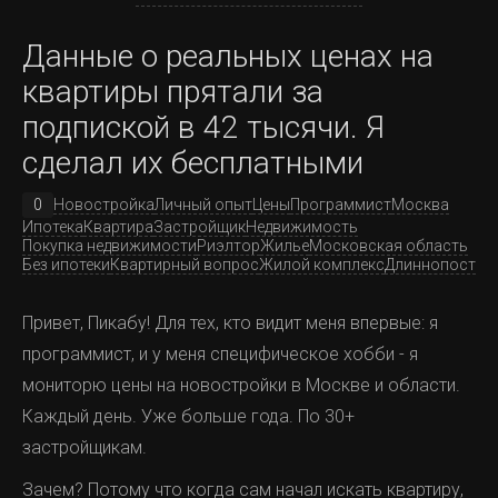
Данные о реальных ценах на
квартиры прятали за
подпиской в 42 тысячи. Я
сделал их бесплатными
0
Новостройка
Личный опыт
Цены
Программист
Москва
Ипотека
Квартира
Застройщик
Недвижимость
Покупка недвижимости
Риэлтор
Жилье
Московская область
Без ипотеки
Квартирный вопрос
Жилой комплекс
Длиннопост
Привет, Пикабу! Для тех, кто видит меня впервые: я
программист, и у меня специфическое хобби - я
мониторю цены на новостройки в Москве и области.
Каждый день. Уже больше года. По 30+
застройщикам.
Зачем? Потому что когда сам начал искать квартиру,