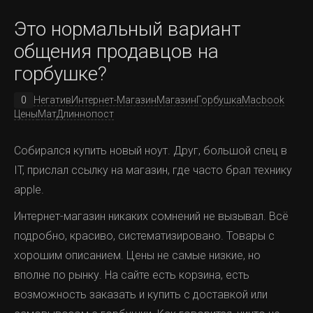
за 42 тысячи.
Это нормальный вариант
На фото видно удобную гавань, которая и убедила
общения продавцов на
когда-то строить город именно в этом месте. Типа
горбушке?
удачное географическое положение (хотя если снова
посмотрите на карту выше, то положение будет
0
Негатив
Интернет-Магазин
Магазин
Горбушка
Macbook
Цены
Мат
Длиннопост
выглядеть менее удачным).
В 1933 году сюда пришла советская власть. Первые
Собирался купить новый ноут. Друг, большой спец в
дома делали похожими на жилища местных:
IT, прислал ссылку на магазин, где часто брал технику
apple.
Интернет-магазин никаких сомнений не вызывал. Всё
подробно, красиво, систематизировано. Товары с
хорошим описанием. Цены не самые низкие, но
А вот сводная статистика по всем корпусам ЖК
вполне по рынку. На сайте есть корзина, есть
сразу. На дом.рф такой возможности просто нет - там
возможность заказать и купить с доставкой или
нужно каждый корпус смотреть отдельно, который