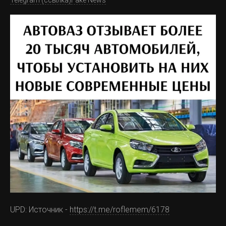
Telegram (ссылка)
Fake News
Чаунский краеведеский музей открылся в Певеке в
1977 году. Вот так выглядит зал естественной истории
Чукотки:
UPD: Источник -
https://t.me/roflemem/6178