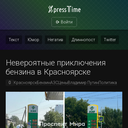
Войти
Текст
Юмор
Негатив
Длиннопост
Twitter
Скриншот
Картинка с текстом
Политика
Мат
Невероятные приключения
Повтор
бензина в Красноярске
0
Красноярск
Бензин
АЗС
Цены
Владимир Путин
Политика