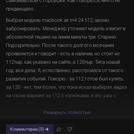
самовывозом с горбушки. Как говорится, ничто не
еще нужно сильно постараться найти. Плюс видно
предвещало…
график за всю историю проекта, начиная с апреля
Выбрал модель macbook air m4 24 512, звоню
2024 года. На дом.рф - только за последний год.
забронировать. Менеджер уточняет модель и висит в
абсолютной тишине на линии минуты три. Старнно.
А иногда это и не дома были, а землянки. Если
Подозрительно. После такого долгого молчания
посмотреть на климатические данные Певека, то
проявляется и говорит - есть в наличии, но стоит не
легко можно представить уровень комфорта жизни в
112тыр, как указано на сайте, а 120тыр. Типа новый
землянке там:
год, все дела. Я, естественно, расстроился от такого
развития событий. Говорю - за 112 готов был купить,
за 120 - нет, тем более, что пока искал-выбирал, видел
на озоне вариант за 112 с копейками, и это уже с
доставкой до пункта выдачи, не надо ни на какую
горбушку ехать. Менеджер отвечает - дело ваше,
Развернуть полностью
Главный исторический деятель Певека - это Наум
берите там, у нас цена 120.
Пугачёв. Вот он на фотографии:
Комментарии (0)
Я решил, что, возможно, это личная инициатива одного