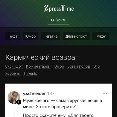
Войти
Текст
Юмор
Негатив
Длиннопост
Twitter
Скриншот
Картинка с текстом
Политика
Мат
Кармический возврат
Повтор
Скриншот
Комментарии
Юмор
Война полов
Эго
Уровень
Threads