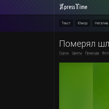
Текст
Юмор
Негатив
Повтор
Померял шля
Сурок
Цветы
Природа
Фот