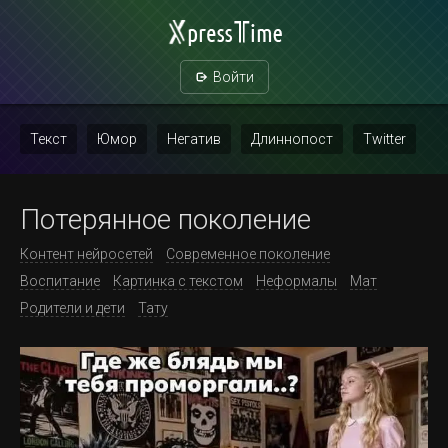
Войти
Текст
Юмор
Негатив
Длиннопост
Twitter
Скриншот
Картинка с текстом
Политика
Мат
Потерянное поколение
Повтор
Контент нейросетей
Современное поколение
Воспитание
Картинка с текстом
Неформалы
Мат
Родители и дети
Тату