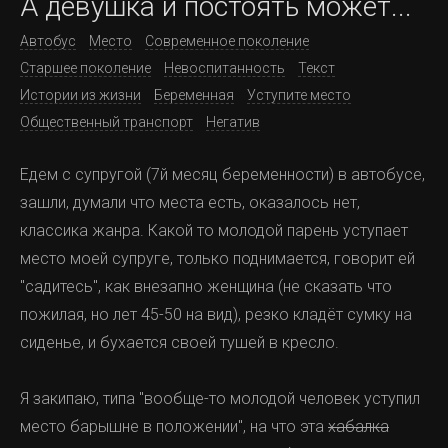
А девушка и постоять может...
Автобус
Место
Современное поколение
Старшее поколение
Невоспитанность
Текст
Истории из жизни
Беременная
Уступите место
Общественный транспорт
Негатив
Едем с супругой (7й месяц беременности) в автобусе,
зашли, думали что места есть, оказалось нет,
классика жанра. Какой то молодой парень уступает
место моей супруге, только поднимается, говорит ей
"садитесь", как внезапно женщина (не сказать что
пожилая, но лет 45-50 на вид), резко кладёт сумку на
сиденье, и бухается своей тушей в кресло.
Я закипаю, типа "вообще-то молодой человек уступил
место барышне в положении", на что эта
хабалка