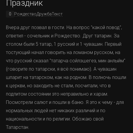
Праздник
дня работы это почти 40 000 рублей. Приехали!
0
Рождество
Дружба
Текст
12 лет назад я работал в технической поддержке WD.
Начинаю вспоминать всё, что я тогда знал. А знал я
Вчера друг позвал в гости. На вопрос "какой повод",
следущее: линейка Blue у них одна из самых надёжных,
ответил - сочельник и Рождество. Друг татарин. За
90% всех проблем были с дурацкой линейкой Green,
столом были 5 татар, 1 русский и 1 чувашин. Первый
причём эти диски даже никто чинить не пытался, и при
тостующий начал говорить на ломаном русском, на
любой проблеме они сразу шли под гарантийную
что русский сказал "татарча сойлэшегез, мин анлыйм"
замену. Дальше я начал разбирать проблему по
(говорите по татарски, я всё понимаю). А чувашин
шагам. Компьютер диск не видит. При запуске
шпарит на татарском, как на родном. В полночь пошли
компьютера слышно, как диск раскручивается. Потом
к церкви, но заходить не стали, посчитали, что в
слышна серия нормальных пощёлкиваний, когда
подпитом состоянии это неправильно и харам.
магнитные головки выхоят со своих парковочных
Посмотрели салют и пошли в баню. Я это к чему - для
мест. Никаких ненормальных звуков диск не издаёт.
нормальных людей нет никаких различий и по
Нагрев корпуса диска нормальный. Система стартует
национальности и по религии. Обожаю свой
с промедлением, как-будто не может разобраться,
Татарстан.
что за устройство перед ней. Программы Crystal Disk