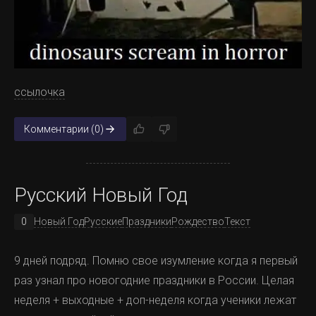
1 - контакты привода "блинов", 2 - контакты магнитных
головок.
ссылочка
И я их просто почистил. Сначала я это делал спиртом,
Комментарии (0)
но мне не очень понравился их цвет. Даже после
чистки спиртом они выглядели слишком мутными и
тусклыми. Тогда я взял мелкую волоконную шкурку
Русский Новый Год
(она очень нежная и мягкая) и аккуратно почистил
контакты ей, а после смыл всё спиртом.
0
Новый Год
Русские
Праздники
Рождество
Текст
9 дней подряд. Помню свое изумление когда я первый
раз узнал про новогодние праздники в России. Целая
неделя + выходные + доп-неделя когда ученики лежат