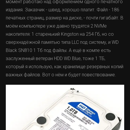
момент работаю над оформлением одного печатного
издания. Заказчик - швед, хорошо платит. Файл - 186
печатных страниц, размер на диске, - почти гигабайт. В
моём компьютере уже давно трудятся 2 NVMe
накопителя: 1 старенький Kingston на 254 Гб, но со
сверхнадёжной памятью типа LLC под систему, и WD
Black SN810 1 Тб под файлы. А ещё в компе есть
заслуженный ветеран HDD WD Blue, тоже 1 ТБ,
который я использую, как хранилище резервных копий
важных файлов. Вот о нём и будет повествование.