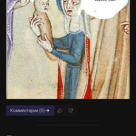
сохраняюсь, - всё отлично. Время от времени кидаю
резервную копию на твердотельник, и всё прекрасно.
Но сегодня диск перестал отвечать прямо во время
работы. Перезагружаю компьютер. Система стартует
с огромной задержкой. Диска не видит. Выключаю
комп, меняю кабели SATA и питания. Ничего не
меняется. Захожу в диспетчер оборудования и и
дисков. Весь признак, что диск ещё физически
существует обозначен коротко: "неизвестное
устройство". Перезагружаюсь, захожу в BIOS, а там
пусто. Все SATA-порты помечены как пустые.
Окей. Но в данный момент меня больше беспокоит
Комментарии (0)
состояние проекта. Лезу в резервный файл, а там...
Бэкап в последний раз делался 3 дня назад. То есть 3
дня работы коту под хвост. Чтобы было понятнее, то 3