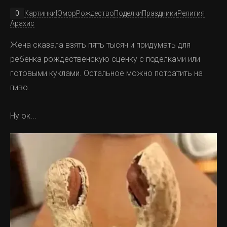
Рождения. Будет пирог из овощей и фруктов и
0
Картинки
Юмор
Рождество
Поделки
Праздники
Религия
Арахис
молодая пятидесятилетняя подружка.
Жена сказала взять пять тысяч и придумать для
ребёнка рождественскую сценку с поделками или
готовыми куклами. Остальное можно потратить на
пиво.
Ну ок...
Спасибо за внимание, увидимся завтра.