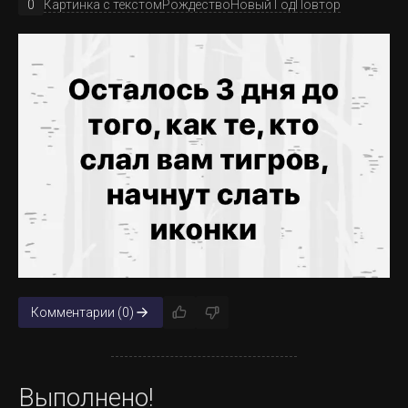
0
Картинка с текстом
Рождество
Новый Год
Повтор
В Сенегале на пляже люди поиграли в футбол.
Комментарии (0)
На острове Святой Елены черепаха Джонатан
Выполнено!
готовится отметить свой 190-й (примерно) День