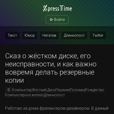
Войти
Текст
Юмор
Негатив
Длиннопост
Twitter
Скриншот
Картинка с текстом
Политика
Мат
Сказ о жёстком диске, его
Повтор
неисправности, и как важно
вовремя делать резервные
копии
0
Компьютер
Жесткий Диск
Решение
Поломка
Рождество
Компьютерное железо
Длиннопост
Работаю из дома фрилансером-дизайнером. В данный