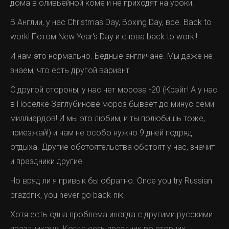
дома в оливьейной коме и не приходят на уроки.
В Англии, у нас Christmas Day, Boxing Day, все. Back to
work! Потом New Year's Day и снова back to work!!
И нам это нормально. Бедные англичане. Мы даже не
знаем, что есть другой вариант.
С другой стороны, у нас нет мороза -20 (Крэйг! А у нас
Вот она, красавица.
в Поселке Заглубинове мороз бывает до минус семи
миллиардов! И мы это любим, и ты полюбишь тоже,
И знаете что? Диск заработал! И мне даже
приезжай!) и нам не особо нужно 9 дней подряд
показалось, что спросил меня: а ты чего это так
отдыха. Другие обстоятельства обстоят у нас, значит
запаниковал, друг мой любезный? Ура! Ура?! Ура?
и праздники другие.
Ура...
Но вряд ли я привык бы обратно. Once you try Russian
Но не всё оказалось так радужно. Файл, который был
prazdnik, you never go back-nik.
на диске, и на который я возлагал так много надежд,
Хотя есть одна проблема иногда с другими русскими
оказался... безнадёжно битым.
праздниками. Когда есть праздник во вторник,