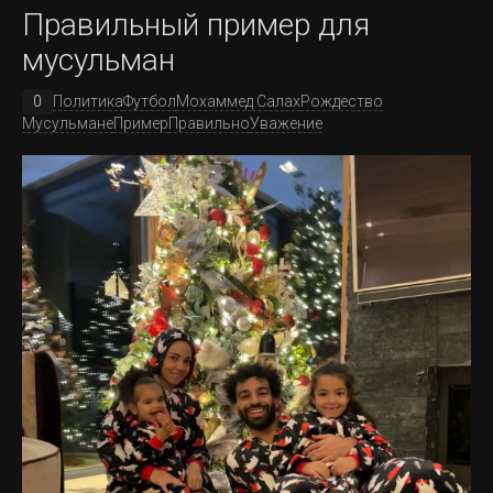
Правильный пример для
мусульман
0
Политика
Футбол
Мохаммед Салах
Рождество
Мусульмане
Пример
Правильно
Уважение