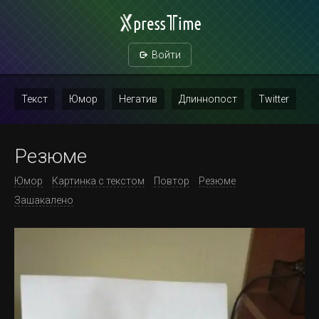
Войти
Текст
Юмор
Негатив
Длиннопост
Twitter
Скриншот
Картинка с текстом
Политика
Мат
Резюме
Повтор
Юмор
Картинка с текстом
Повтор
Резюме
Зашакалено