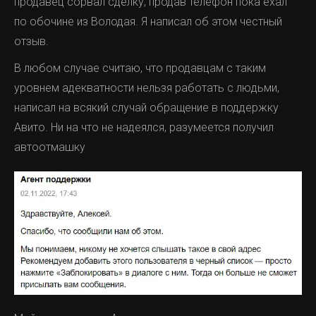
продавец сорвал сделку, продав телефон пока ехал
по обочине из Володая. Я написал об этом честный
отзыв.
В любом случае считаю, что продавцам с таким
уровнем адекватности нельзя работать с людьми,
написал на всякий случай обращение в поддержку
Авито. Ни на что не надеялся, разумеется получил
автоотмашку