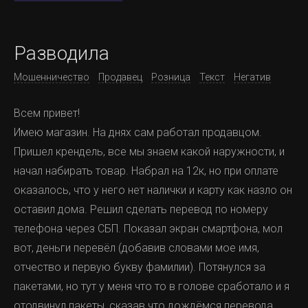
Разводила
Мошенничество
Продавец
Розница
Текст
Негатив
Всем привет!
Имею магазин. На днях сам работал продавцом.
Пришел крендель, все мы знаем какой наружности, и
начал набирать товар. Набрал на 12к, но при оплате
оказалось, что у него нет налички и карту как назло он
оставил дома. Решил сделать перевод по номеру
телефона через СБП. Показал экран смартфона, мол
вот, деньги перевёл (добавив словами мое имя,
отчество и первую букву фамилии). Потянулся за
пакетами, но тут у меня что то в голове сработало и я
отодвинул пакеты, сказав что дождёмся перевода.