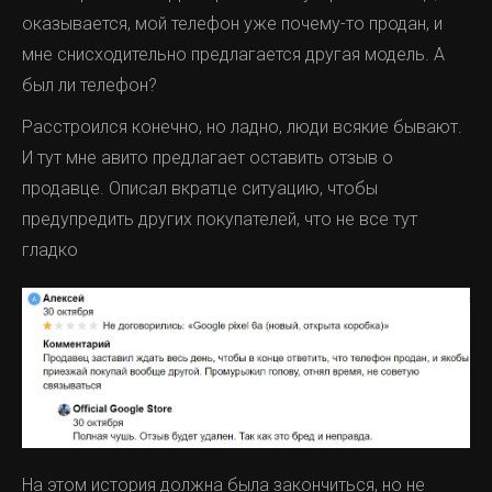
оказывается, мой телефон уже почему-то продан, и
мне снисходительно предлагается другая модель. А
был ли телефон?
Расстроился конечно, но ладно, люди всякие бывают.
И тут мне авито предлагает оставить отзыв о
продавце. Описал вкратце ситуацию, чтобы
предупредить других покупателей, что не все тут
гладко
На этом история должна была закончиться, но не