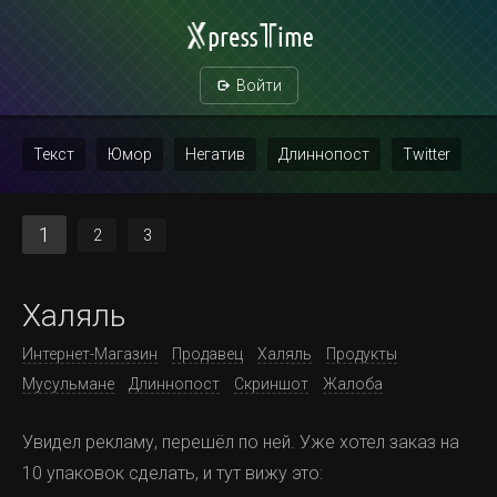
Войти
Текст
Юмор
Негатив
Длиннопост
Twitter
Скриншот
Картинка с текстом
Политика
Мат
1
2
3
Повтор
Халяль
Интернет-Магазин
Продавец
Халяль
Продукты
Мусульмане
Длиннопост
Скриншот
Жалоба
Увидел рекламу, перешёл по ней. Уже хотел заказ на
10 упаковок сделать, и тут вижу это: