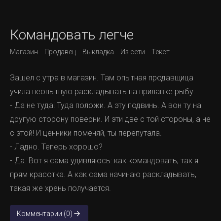
Командовать легче
Магазин
Продавец
Выкладка
Из сети
Текст
Зашел с утра в магазин. Там опытная продавщица
учила неопытную раскладывать на прилавке рыбу:
- Да не туда! Туда положи. А эту подвинь. А вон ту на
другую сторону поверни. И эти две с той стороны, а не
с этой! И ценники поменяй, ты перепутала.
- Ладно. Теперь хорошо?
- Да. Вот я сама удивляюсь: как командовать, так я
прям красотка. А как сама начинаю раскладывать,
такая же хрень получается.
Комментарии (0)