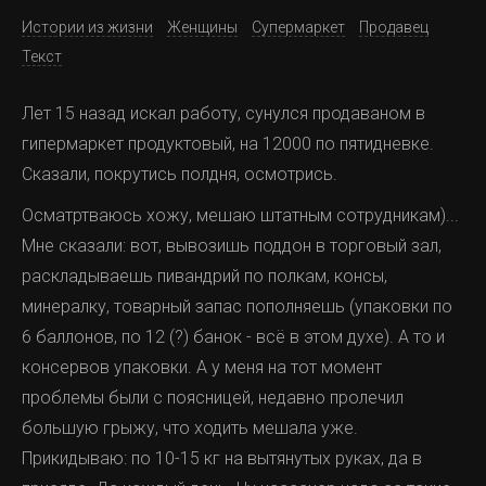
Истории из жизни
Женщины
Супермаркет
Продавец
Текст
Лет 15 назад искал работу, сунулся продаваном в
гипермаркет продуктовый, на 12000 по пятидневке.
Сказали, покрутись полдня, осмотрись.
Осматртваюсь хожу, мешаю штатным сотрудникам)...
Мне сказали: вот, вывозишь поддон в торговый зал,
раскладываешь пивандрий по полкам, консы,
минералку, товарный запас пополняешь (упаковки по
6 баллонов, по 12 (?) банок - всё в этом духе). А то и
консервов упаковки. А у меня на тот момент
проблемы были с поясницей, недавно пролечил
большую грыжу, что ходить мешала уже.
Прикидываю: по 10-15 кг на вытянутых руках, да в