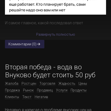
И самое главное, какой последовал ответ
Развернуть полностью
Комментарии (0)
Вторая победа - вода во
Внуково будет стоить 50 руб
Жалоба
Рост цен
Торговля
Жадность
Цены
Продажа
Рынок
Продавец
Услуги
Продукты
Клиенты
Текст
Негатив
Недавно я написал о проблеме высоких цен на