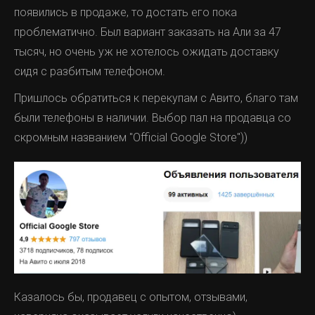
появились в продаже, то достать его пока
проблематично. Был вариант заказать на Али за 47
тысяч, но очень уж не хотелось ожидать доставку
сидя с разбитым телефоном.
Пришлось обратиться к перекупам с Авито, благо там
были телефоны в наличии. Выбор пал на продавца со
скромным названием "Official Google Store"))
Казалось бы, продавец с опытом, отзывами,