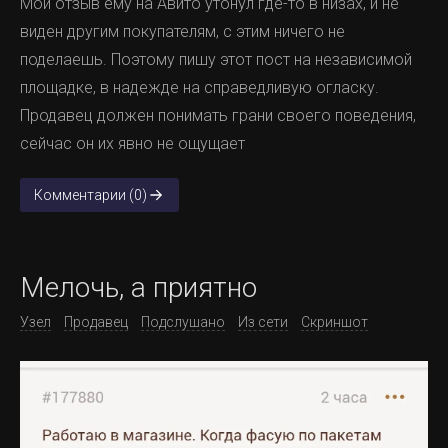
Мой отзыв ему на Авито утонул где-то в низах, и не
виден другим покупателям, с этим ничего не
поделаешь. Поэтому пишу этот пост на независимой
площадке, в надежде на справедливую огласку.
Продавец должен понимать грани своего поведения,
сейчас он их явно не ощущает
Комментарии (0)
Мелочь, а приятно
Узел
Продавец
Подслушано
Из сети
Скриншот