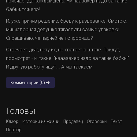
присяде. Да каждый день. Ну наааахер надо за такие
бабки, тяжело!
И, уже приняв решение, бреду к раздевалке. Смотрю,
миниатюрная девушка тягает эти самые упаковки.
Спрашиваю: че парней не попросишь?
Отвечает: дык, нету их, не хватает в штате. Придут,
посмотрят - и, такие: "нааааахер надо за такие бабки!"
И другую работу ищут... А мы таскаем.
Комментарии (0)
Головы
Юмор
Истории из жизни
Продавец
Оговорки
Текст
Повтор