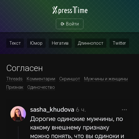
Войти
Текст
Юмор
Негатив
Длиннопост
Twitter
Скриншот
Картинка с текстом
Политика
Мат
Согласен
Повтор
Threads
Комментарии
Скриншот
Мужчины и женщины
Признак
Одиночество