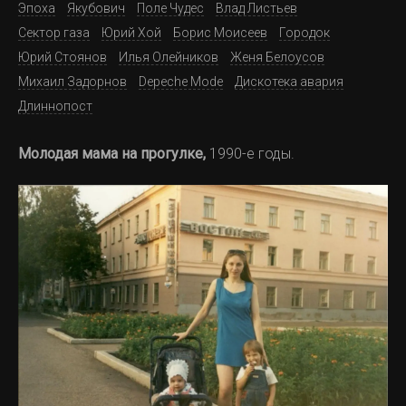
Эпоха
Якубович
Поле Чудес
Влад Листьев
Сектор газа
Юрий Хой
Борис Моисеев
Городок
Юрий Стоянов
Илья Олейников
Женя Белоусов
Михаил Задорнов
Depeche Mode
Дискотека авария
Длиннопост
Молодая мама на прогулке,
1990-е годы.