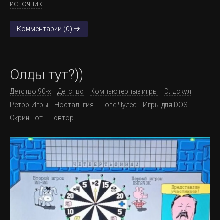
источник
Комментарии (0)
Олды тут?))
Детство 90-х
Детство
Компьютерные игры
Олдскул
Ретро-Игры
Ностальгия
Поле Чудес
Игры для DOS
Скриншот
Повтор