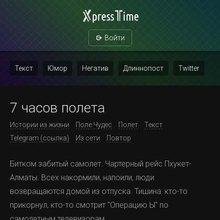
Войти
Текст
Юмор
Негатив
Длиннопост
Twitter
Скриншот
Картинка с текстом
Политика
Мат
7 часов полета
Повтор
Истории из жизни
Поле Чудес
Полет
Текст
Telegram (ссылка)
Из сети
Повтор
Битком забитый самолет. Чартерный рейс Пхукет-
Алматы. Всех накормили, напоили, люди
возвращаются домой из отпуска. Тишина: кто-то
прикорнул, кто-то смотрит "Операцию Ы" по
самолетным телевизорам.