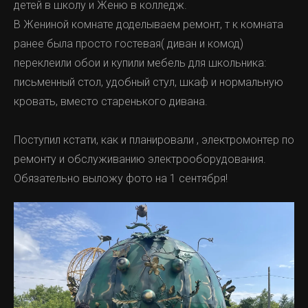
детей в школу и Женю в колледж.
В Жениной комнате доделываем ремонт, т к комната
ранее была просто гостевая( диван и комод)
переклеили обои и купили мебель для школьника:
письменный стол, удобный стул, шкаф и нормальную
кровать, вместо старенького дивана.
Поступил кстати, как и планировали , электромонтер по
ремонту и обслуживанию электрооборудования.
Обязательно выложу фото на 1 сентября!