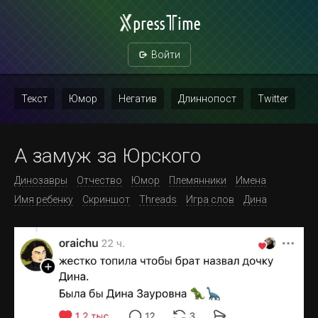
Войти
Текст
Юмор
Негатив
Длиннопост
Twitter
Скриншот
Картинка с текстом
Политика
Мат
А замуж за Юрского
Повтор
Динозавры
Отчество
Юмор
Племянники
Имена
Имя ребенку
Скриншот
Threads
Игра слов
Дина