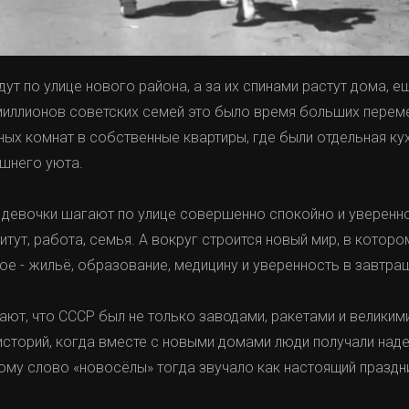
дут по улице нового района, а за их спинами растут дома, 
миллионов советских семей это было время больших перем
ных комнат в собственные квартиры, где были отдельная кух
шнего уюта.
 девочки шагают по улице совершенно спокойно и уверенно.
титут, работа, семья. А вокруг строится новый мир, в кото
ое - жильё, образование, медицину и уверенность в завтра
ют, что СССР был не только заводами, ракетами и великими
историй, когда вместе с новыми домами люди получали над
тому слово «новосёлы» тогда звучало как настоящий праздн