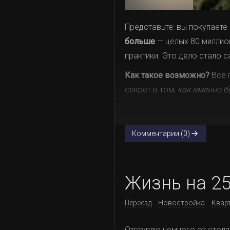
Представьте: вы покупаете
больше
— целых 80 миллио
практики. Это дело стало 
Как такое возможно?
Всё 
секрет в том,
как именно б
Комментарии (0)
Жизнь на 2
Переезд
Новостройка
Квар
Отступлю немного от столя