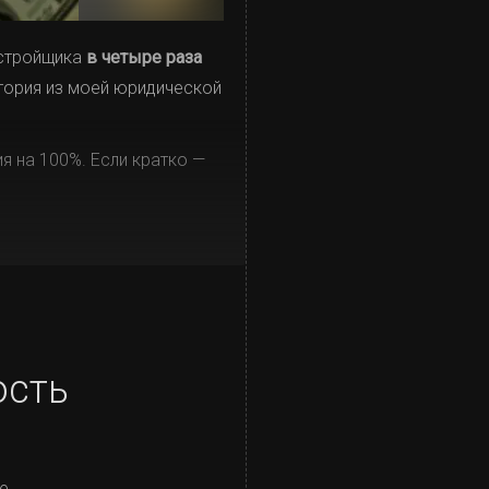
астройщика
в четыре раза
тория из моей юридической
я на 100%. Если кратко —
ость
е.