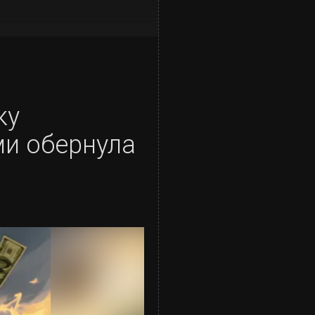
ку
ми обернула