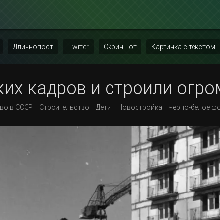
Длиннопост
Twitter
Скриншот
Картинка с текстом
ких кадров и строили огр
тво в СССР
Строительство
Дети
Новостройка
Черно-белое ф