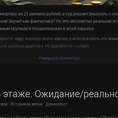
 квартиру за 21 миллион рублей, а суд решает взыскать с з
нов! Звучит как фантастика? Но это абсолютно реальная ис
самым крупным и показательным в моей карьере.
просто: надо хорошо знать законы и использовать эти знани
ыла куплена квартира
. Но давайте по порядку.
Развернуть полностью
5 этаже. Ожидание/реальн
тира
Истории из жизни
Длиннопост
рки и добавлю лирики. Пост о том, как мы живём на 25 этаж