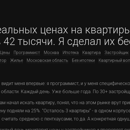
альных ценах на квартиры
 42 тысячи. Я сделал их 
Цены
Программист
Москва
Ипотека
Квартира
Застройщик
тор
Жилье
Московская область
Без ипотеки
Квартирный во
то видит меня впервые: я программист, и у меня специфическ
 области. Каждый день. Уже больше года. По 30+ застройщ
м начал искать квартиру, понял, что на этом рынке врут пр
ену подняли на 25%. "Осталось 3 квартиры" - в одном корпусе
и считать среднюю с пентхаусами, то да. А конкретная одну
аждый день мониторит цены у застройщиков и проверяет ски