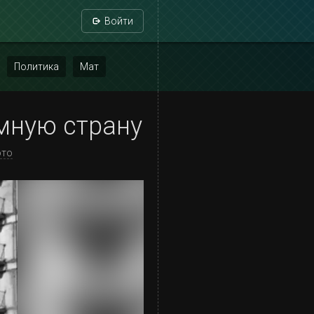
Войти
Политика
Мат
омную страну
ото