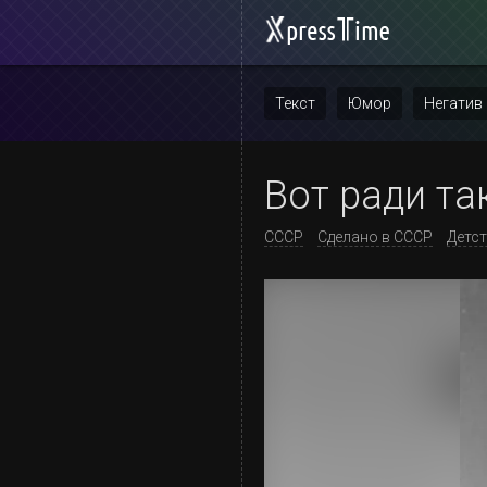
Текст
Юмор
Негатив
Повтор
Вот ради та
СССР
Сделано в СССР
Детс