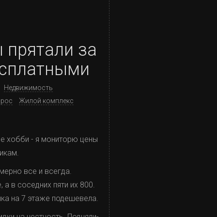
 прятали за
бесплатными
Недвижимость
прос
Жилой комплекс
ое хобби - я мониторю цены
икам.
имерно все и всегда.
, а в соседних пяти их 800.
шка на 7 этаже подешевела.
дки на честность. Подняли-