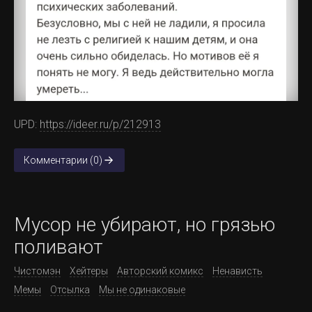
UPD:
https://ideer.ru/p/212913
Комментарии (0)
Мусор не убирают, но грязью
поливают
Чистомэн
Хейтеры
Авторский комикс
Ненависть
Мемы
Отсылка
Мы не одинаковые