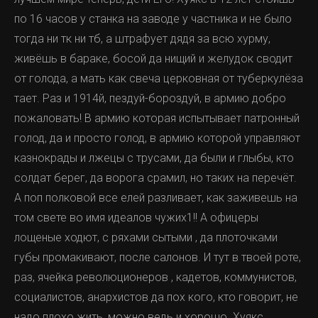
по 16 часов у станка на заводе у частника и не было
тогда ни тк ни тб, а штрафует дядя за всю хурму,
живёшь в бараке, босой да нищий и желудок сводит
от голода, а мать как свеча церковная от туберкулёза
тает. Раз и 1914й, пездуй-бороздуй, в армию добро
пожаловать! В армию которая испытывает патронный
голод, да и просто голод, в армию которой управляют
казнокрады и лжецы с трусами, да были и глыбы, кто
солдат берег, да ворога срамил, но таких на перечёт.
А поп полковой все елей разливает, как заживешь на
том свете во имя идеалов чужих1!! А офицеры
лощеные ходют, с ряхами сытыми , да плоточками
губы промакивают, после салонов. И тут в твоей роте,
раз, ячейка революционеров , кадетов, коммунистов,
социалистов, анархистов да пох кого, кто говорит, не
надо плохо жить, можно ведь и хорошо. Хуякс