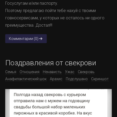
Госуслугам и/или паспорту.
Поэтому предлагаю пойти тебе нахуй с твоими
говносервисами, у которых не осталось ни одного
преимущества. Достал!!!
Комментарии (0)
Поздравления от свекрови
Семья
Отношения
Ненависть
Ужас
Свекровь
Анафилактический шок
Арахис
Подслушано
Скриншот