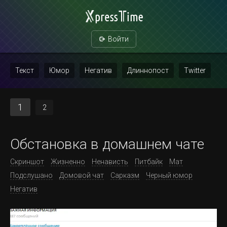
Войти
Текст
Юмор
Негатив
Длиннопост
Twitter
Скриншот
Картинка с текстом
Политика
Мат
1
2
Повтор
Обстановка в домашнем чате
Скриншот
Жизненно
Ненависть
Питбайк
Мат
Подслушано
Домовой чат
Сарказм
Черный юмор
Негатив