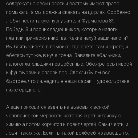
содержат на свои налоги и поэтому имеют право
помыкать, а мы должны скакать на цырлах. Особенно
любят нести такую пургу жители Фурманова 39,
Победы 8 и прочих гадюшников, которые налоги
платили примерно никогда. Какие нахуй ваши налоги?
Вы блять живете в помойке, где срёте, там и жрёте, и
ебётесь тут же, в куче говна. Завалите ебальники,
налогоплательщики невъебенные. Обожретесь гидрой
и фунфырями и спасай вас. Cдoхли бы вы все
быстрее, что ли, ездить в ваши сараи – удовольствие
ниже среднего.
А ещё приходится ездить на вызовы к всякой
человеческой мерзости, которая жрёт китайскую
химию а потом корчится и ловит чертей. Сами черти, и
ловят таких же. Если ты такой долбоёб и хаваешь то,