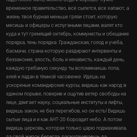
временное правительство, всё сыпется, все хапают, а
жизнь твоя бурная меньше грязи стоит, которую
месишь и офицеры с испугаными лицами, валят кто
куда и тут гремящий октябрь, коммунисты и обещание
порядка, тень порядка. Гражданская, голод и учёба,
басмачи, страна которую раздирают интервенты и
беззаконие, злость, боль и ненависть, каждый день,
каждую гребаную секунду ты вспоминаешь попа,
елей и ладан в тёмной часовенке. Идёшь на
ускореные командирские курсы, видишь как народ в
едином порыве, поверив и ощутив ветер свободы на
лице, двигает науку, социальные институты и лифты,
видишь закон, не без перегибов, но он есть! Видишь
сытые лица и и как АНТ-20 бороздит небо. А потом
видишь церковь, которая только царю подмахивала,
да свой жирок берегла, раскулачиваешь да