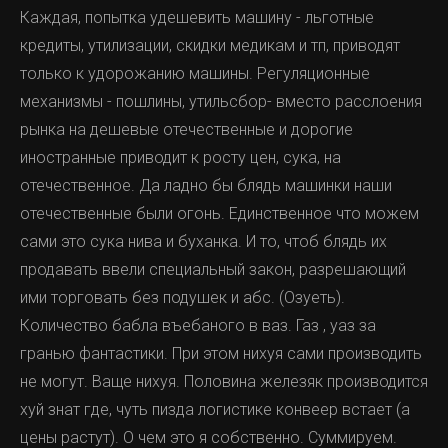
Каждая, попытка удешевить машину - льготные
кредиты, утилизации, скидки медикам и тп, приводят
только к удорожанию машины. Регуляционные
механизмы - пошлины, утильсбор- вместо расслоения
рынка на дешевые отечественные и дорогие
иностранные приводит к росту цен, сука, на
отечественное. Да ладно бы блядь машинки наши
отечественные были огонь. Единственное что можем
сами это сука нива и буханка. И то, чтоб блядь их
продавать ввели специальный закон, разрешающий
ими торговать без подушек и абс. (Озуеть).
Количество бабла въебаного в ваз. Газ , уаз за
гранью фантастики. При этом нихуя сами производить
не могут. Ваще нихуя. Половина железяк производится
хуй знат где, чуть пизда логистике конвеер встает (а
цены растут). О чем это я собственно. Суммируем.