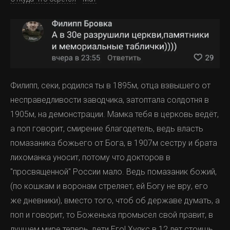
Филипп, секи, родился ты в 1895м, отца взвышего от
несправедливости заводчика, затоптала солдотня в
1905м, на демонстрации. Мамка тебя в церковь ведёт,
а поп говорит, смирение благодетель, ведь власть
помазаника божьего от Бога, в 1907м сестру и брата
лихоманка уносит, потому что докторов в
"просвященной" России мало. Ведь помазаник божий,
(по кошкам и воронам стреляет, ей Богу не вру, его
же дневники), вместо того, чтоб об державе думать, а
поп и говорит, то Боженька промысел свой правит, в
лучшем мире теперь, дети Его! Хуякс в 12 лет стоишь