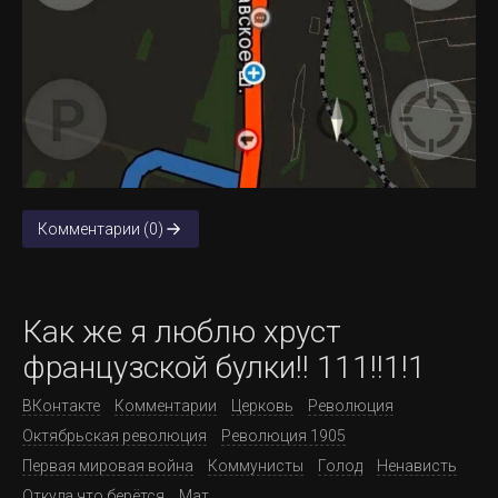
Комментарии (0)
Как же я люблю хруст
французской булки!! 111!!1!1
ВКонтакте
Комментарии
Церковь
Революция
Октябрьская революция
Революция 1905
Первая мировая война
Коммунисты
Голод
Ненависть
Откуда что берётся
Мат