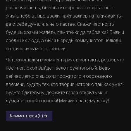
развенчиваешь, бьёшь питовранов которые всю
жизнь тебе в лицо врали, наживались на таких как ты,
да о себе думали, а не о пастве. Скажи честно, ты
будешь храмы жалеть, памятники да таблички? Были и
среди них люди, а были и среди коммунистов нелюди,
но жиза чуть многогранней.
Чёт разошёлся в комментариях в контакта, решил, что
пост неплохой выйдет, зело поучительный. Ведь
сейчас легко с высоты прожитого и осознаного
времени, судить тех, кто творил историю так как умел!
Будьте бдительны, держите глаза открытыми и
думайте своей головой! Мииииир вашему дому!
Комментарии (0)