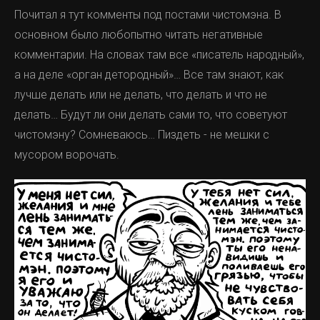
Почитал я тут комменты под постами чистомэна. В
основном было любопытно читать негативные
комментарии. На словах там все «писатель народный»,
а на деле «орган детородный»… Все там знают, как
лучше делать или не делать, что делать и что не
делать… Будут ли они делать сами то, что советуют
чистомэну? Сомневаюсь… Пиздеть - не мешки с
мусором ворочать.