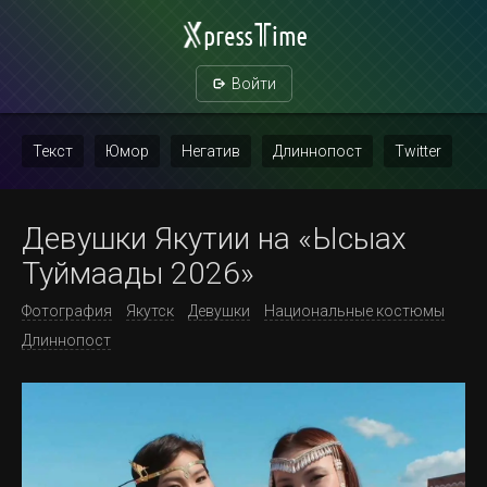
Войти
Текст
Юмор
Негатив
Длиннопост
Twitter
Скриншот
Картинка с текстом
Политика
Мат
Девушки Якутии на «Ысыах
Повтор
Туймаады 2026»
Фотография
Якутск
Девушки
Национальные костюмы
Длиннопост