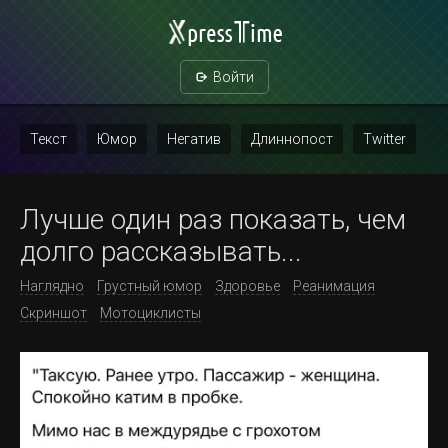
Войти
Текст
Юмор
Негатив
Длиннопост
Twitter
Скриншот
Картинка с текстом
Политика
Мат
Лучше один раз показать, чем
Повтор
долго рассказывать...
Наглядно
Грустный юмор
Здоровье
Реанимация
Скриншот
Мотоциклисты