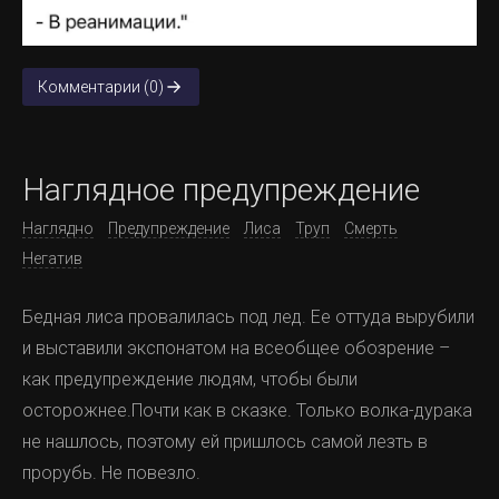
Комментарии (0)
Наглядное предупреждение
Наглядно
Предупреждение
Лиса
Труп
Смерть
Негатив
Бедная лиса провалилась под лед. Ее оттуда вырубили
и выставили экспонатом на всеобщее обозрение –
как предупреждение людям, чтобы были
осторожнее.Почти как в сказке. Только волка-дурака
не нашлось, поэтому ей пришлось самой лезть в
прорубь. Не повезло.