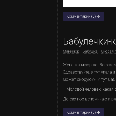
Комментарии (0)
Бабулечки-
Маникюр
Бабушка
Скорая 
Жена маникюрша. Заехал за
Здравствуйте, я тут упала и
может скорую?». И тут баб
– Молодой человек, какая 
До сих пор вспоминаю и рж
Комментарии (0)