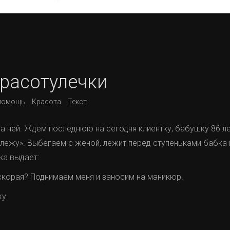
красотулечки
помощь
Красота
Текст
 ней. Ждем последнюю на сегодня клиентку, бабушку 86 лет.
 лежу». Выбегаем с женой, лежит перед ступеньками бабка и к
ка выдает:
скорая? Поднимаем меня и заносим на маникюр.
у.