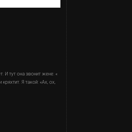
 И тут она звонит жене: «
ряхтит. Я такой: «Ах, ох,