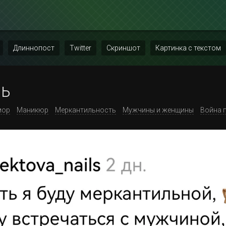
Длиннопост
Twitter
Скриншот
Картинка с текстом
ль
ор
Маникюр
Меркантильность
Мужчины и женщины
Война 