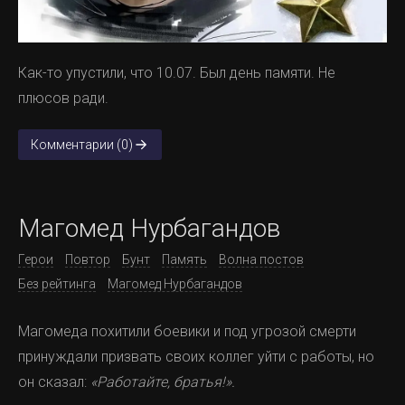
Как-то упустили, что 10.07. Был день памяти. Не
плюсов ради.
Комментарии (0)
Магомед Нурбагандов
Герои
Повтор
Бунт
Память
Волна постов
Без рейтинга
Магомед Нурбагандов
Магомеда похитили боевики и под угрозой смерти
принуждали призвать своих коллег уйти с работы, но
он сказал:
«Работайте, братья!».