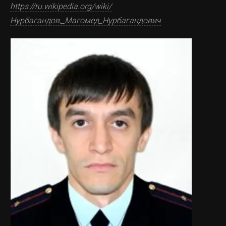
https://ru.wikipedia.org/wiki/
Нурбагандов,_Магомед_Нурбагандович