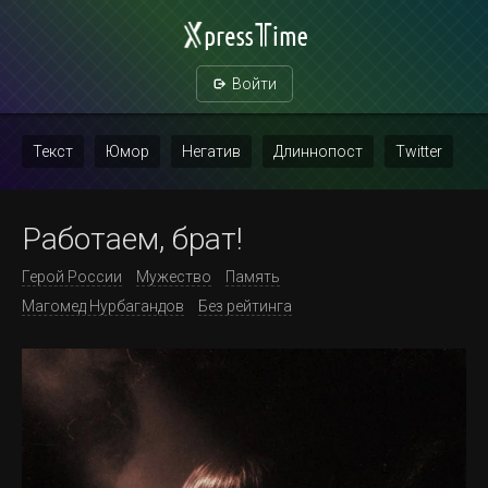
Войти
Текст
Юмор
Негатив
Длиннопост
Twitter
Скриншот
Картинка с текстом
Политика
Мат
Работаем, брат!
Повтор
Герой России
Мужество
Память
Магомед Нурбагандов
Без рейтинга