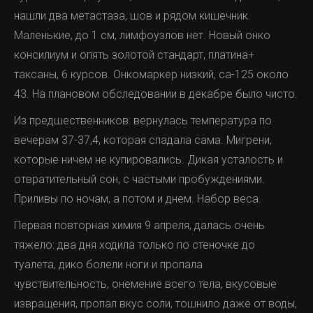
сам. Потом кожа покраснела, пятно стало как кольцо,
нашли два метастаза, шов и рядом кишечник.
сантиметров десять. Но само прошло. Температуры
Маленькие, до 1 см, лимфоузлов нет. Новый онко
не было, я и не пошёл никуда.
консилиум и опять золотой стандарт, платина+
Теперь всё сходится. Укус клеща, эритема, латентный
таксаны, 6 курсов. Онкомаркер низкий, са-125 около
период, рецидивирующий артрит крупных суставов.
43. На плановом обследовании в декабре было чисто.
Назначаю:
Из предшественников: вернулась температура по
вечерам 37-37,4, которая спадала сама. Мигрени,
IgG к Borrelia burgdorferi - высокий титр
которые ничем не купировались. Дикая усталость и
IgM отрицательный
отвратительный сон, с частыми пробуждениями.
Суставная жидкость воспалительная
Приливы по ночам, а потом и днем. Набор веса.
ПЦР суставной жидкости - положительная на ДНК
Первая повторная химия 9 апреля, далась очень
Borrelia
тяжело: два дня ходила только по стеночке до
туалета, дико болели ноги и пропала
Я: Вероятно это боррелиоз (болезнь Лайма).
а это 2016
чувствительность, онемение всего тела, вкусовые
Инфекция, передающаяся клещами. Иногда она
извращения, пропал вкус соли, тошнило даже от воды,
вызывает артрит
,
даже через месяцы после укуса.
Впервые о проблеме веса я задумался в начале