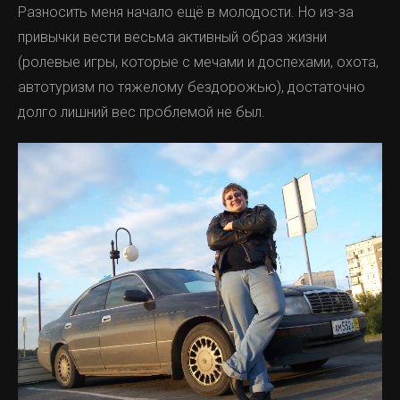
Разносить меня начало ещё в молодости. Но из-за
иммуногистохимия», – рассказала заведующая
привычки вести весьма активный образ жизни
отделением опухолей головы и шеи
Медицинского города Динара Вонтлая.
(ролевые игры, которые с мечами и доспехами, охота,
автотуризм по тяжелому бездорожью), достаточно
долго лишний вес проблемой не был.
Уникальный случай уже лег в основу научной статьи и
стал настоящим прорывом для российской онкологии.
KP.RU