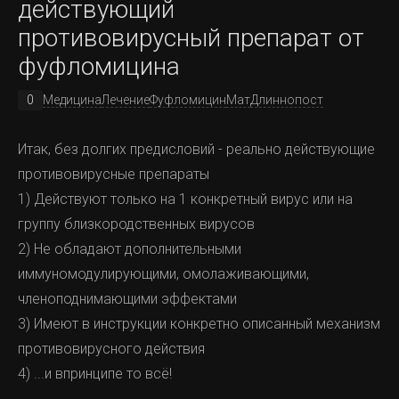
действующий
Сгибается. Как раньше.
противовирусный препарат от
Через 3 недели отёк полностью регрессировал,
фуфломицина
движения восстановились.
0
Медицина
Лечение
Фуфломицин
Мат
Длиннопост
Через 6 месяцев стойкая ремиссия без базисной
терапии. Сульфасалазин отменён. Он снова активен,
Итак, без долгих предисловий - реально действующие
вернулся к работе.
противовирусные препараты
На прощание он сказал: Спасибо, что помогли. Я уже
2023й
1) Действуют только на 1 конкретный вирус или на
не верил, что можно вылечиться.
группу близкородственных вирусов
Выводы из случая
2) Не обладают дополнительными
иммуномодулирующими, омолаживающими,
Боррелиоз может имитировать ревматоидный артрит
членоподнимающими эффектами
и быть пропущен.
3) Имеют в инструкции конкретно описанный механизм
Спрашивайте про укус клеща, это ключевой момент в
противовирусного действия
диагностике!
4) ...и впринципе то всё!
Самостоятельное назначение антибиотиков не