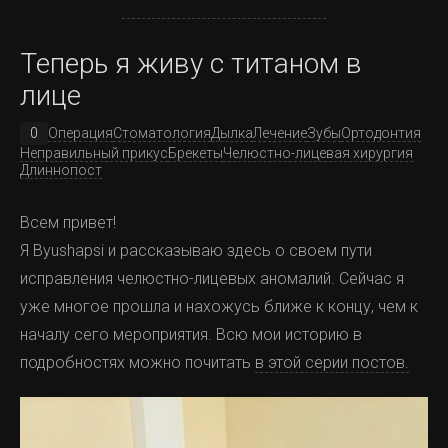
Ставить желудочный баллон - неприемлемый риск, в
Комментарии излишни
Теперь я живу с титаном в
случае разрыва баллона это была гарантированная
лице
смерть от кишечной непроходимости.
4) Ремантадин (Сейчас эффективность снижена, но
раньше работал)
0
Операция
Стоматология
Дылка
Лечение
Зубы
Ортодонтия
Неправильный прикус
Брекеты
Челюстно-лицевая хирургия
Длиннопост
Всем привет!
Я Byushapsi и рассказываю здесь о своем пути
исправления челюстно-лицевых аномалий. Сейчас я
уже многое прошла и нахожусь ближе к концу, чем к
началу сего мероприятия. Всю мои историю в
А теперь, для контраста, не работающие, но крайне
подробностях можно почитать
в этой серии постов.
хорошо рекламируемые препараты
1) Изопринозин, моя боль дырка задница, коллеги