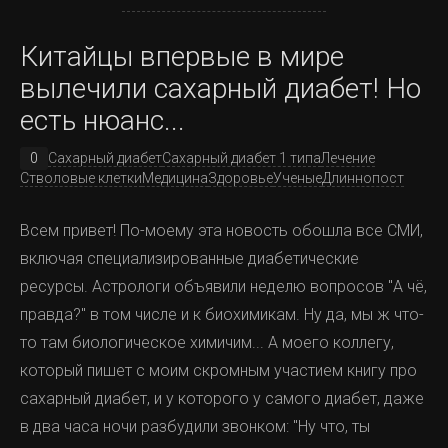
Сейчас просто модно ставить брекеты.
В общем, стало понятно, что или сидеть на семавике
Да, это действительно так. Это такой а-ля тренд,
всю жизнь - или оперироваться.
Китайцы впервые в мире
смотрите какая/ой я крутая/ой.
вылечили сахарный диабет! Но
И я сталкивалась с этим мнением не раз в ответ на
есть нюанс...
мои публикации, мол хрен ли ты тут равзела какой-то
хайп и впихиваешь нам тут свою чушь.
0
Сахарный диабет
Сахарный диабет 1 типа
Лечение
Стволовые клетки
Медицина
Здоровье
Ученые
Длиннопост
Но вернусь к тому, что 90% населения не осознают
Опять же - эффективен при различных инфекциях, подавляет
проблемы и происходит следующее: родители растят
Всем привет! По-моему эта новость обошла все СМИ,
транскрипцию, но каков конкретный механизм - мы вам не
детей, видят что у них есть, нууууууу, кривой там зубик
включая специализированные диабетические
скажем.
какой-то.
ресурсы. Астрологи объявили неделю вопросов "А чё,
правда?" в том числе и к биохимикам. Ну да, мы ж что-
4) Ингавирин
Это я до операции
то там биологическое химичим... А моего коллегу,
который пишет с моим скромным участием книгу про
А! Перерастет! Выпадет, ну а на крайний случай
поставит себе брекеты потом. Да и вообще, я
сахарный диабет, и у которого у самого диабет, даже
так живу, мои родители так жили, а в дефицитные
в два часа ночи разбудили звонком: "Ну что, ты
времена мы вообще не знали что это такое и не