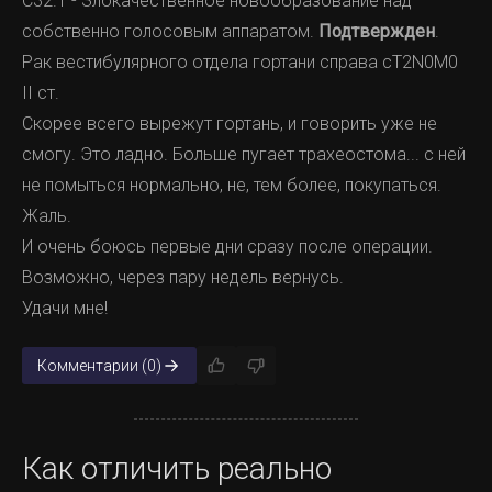
C32.1 - Злокачественное новообразование над
один анестезиолог давать не будет. Меня гоняли по
собственно голосовым аппаратом.
Подтвержден
.
кругу бессмысленных анализов, ожидая, что кончится
Я: Как самочувствие?
Рак вестибулярного отдела гортани справа сT2N0M0
раньше - я или мои деньги.
М: Чуть полегчало. Боль меньше, но колено снова
II ст.
опухло. Всё по кругу.
Скорее всего вырежут гортань, и говорить уже не
Делаю вывод: пероральной терапии оказалось
смогу. Это ладно. Больше пугает трахеостома... с ней
недостаточно. В рекомендациях указано: при
не помыться нормально, не, тем более, покупаться.
неэффективности доксициклина, через 3 месяца
Жаль.
переход на парентеральную терапию.
И очень боюсь первые дни сразу после операции.
Возможно, через пару недель вернусь.
Спустя еще 2 месяца боль сохранилась.
Удачи мне!
Назначаю цефтриаксон 2 г внутривенно ежедневно,
курсом 21 день. Контролирую переносимость, ОАК,
Комментарии (0)
функцию печени, УЗИ сустава.
На второй неделе после инъекций:
Как отличить реально
М: Доктор, оно отпустило! Утром встал и боли нет.