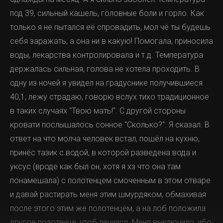
под 39, сильный кашель, головные боли и горло. Как
только я не пытался её спровадить, мол чё ты будешь
себя заражать, а она ни в какую! Помогала, приносила
воды, лекарства контролировала и т.д. Температура
держалась сильная, голова не хотела проходить. В
одну из ночей я увидел на градуснике получившиеся
40,1, лежу страдаю, говорю вслух тихо традиционное
в таких случаях "Твою мать!". С другой стороны
кровати послышалось сонное "Сколько?". Я сказал. В
ответ на что молча человек встал, пошёл на кухню,
принёс тазик с водой, в которой разведена вода и
уксус (вроде как был он, хотя я хз что она там
понамешала) с полотенцем смоченным в этом отваре
и давай растирать меня этим шмурдяком, обмахивая
после этого этим же полотенцем, а на лоб положила
другое полотенце, чтоб лечился. Меня выключило, ибо