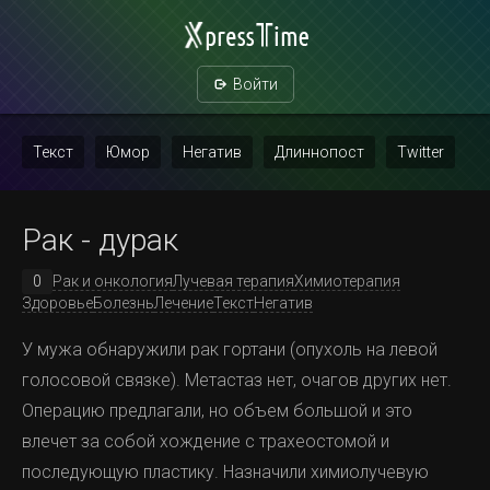
Войти
Текст
Юмор
Негатив
Длиннопост
Twitter
Скриншот
Картинка с текстом
Политика
Мат
Рак - дурак
Повтор
0
Рак и онкология
Лучевая терапия
Химиотерапия
Здоровье
Болезнь
Лечение
Текст
Негатив
У мужа обнаружили рак гортани (опухоль на левой
голосовой связке). Метастаз нет, очагов других нет.
Операцию предлагали, но объем большой и это
влечет за собой хождение с трахеостомой и
последующую пластику. Назначили химиолучевую