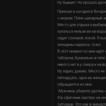
Ну бывает. Но прошло десят
Приехал я сегодня в Янтарн
с морем. Пляж шикарный, м
Место для отдыха я выбира
купаться нельзя из-за водо
сидит соловей, покой. Я пь
женщины надеюсь тоже.
В этот момент ко мне идёт
табором, буквально в пяти
никого нет и у озера и на 
Ну ладно, думаю. Место не
пятнадцать, одна из женщи
обращается ко мне:
-Мужчина, уберите удочки, 
Я в офигении смотрю на не
ситуации. Это как в анекдо