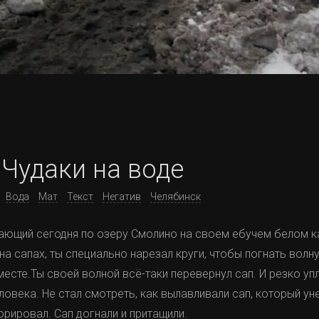
Чудаки на воде
Вода
Мат
Текст
Негатив
Челябинск
ающий сегодня по озеру Смолино на своем ебучем белом ка
а сапах, ты специально нарезал круги, чтобы погнать волну.
месте.Ты своей волной всё-таки перевернул сап. И резко уп
ловека. Не стал смотреть, как вылавливали сап, который ун
орировал. Сап догнали и притащили.