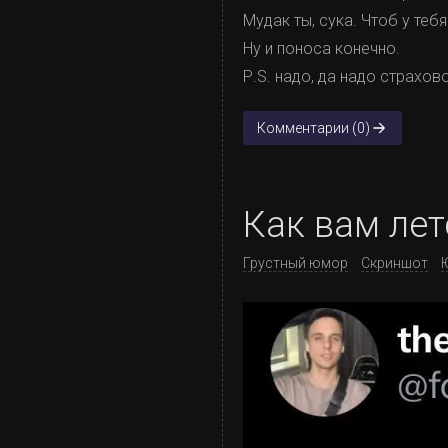
Мудак ты, сука. Чтоб у теб
Ну и поноса конечно.
Р.S. надо, да надо страхов
Комментарии (0)
Как вам лет
Грустный юмор
Скриншот