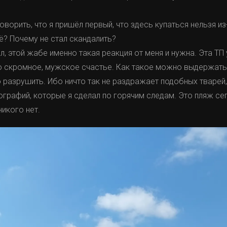
говорить, что я пришёл первый, что здесь купаться нельзя из
ё? Почему не стал скандалить?
л, этой жабе именно такая реакция от меня и нужна. Эта ТП 
о скромное, мужское счастье. Как такое можно выдержать ?
 разрушить. Ибо ничто так не раздражает подобных тварей,
ографий, которые я сделал по горячим следам. Это пляж се
никого нет.