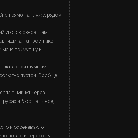
 Оно прямо на пляже, рядом
й уголок озера. Там
и, тишина, на тростнике
 меня поймут, ну и
асполагаются шумным
абсолютно пустой. Вообще
терплю. Минут через
 трусах и бюстгальтере,
кого и охреневаю от
койно встаю и перехожу