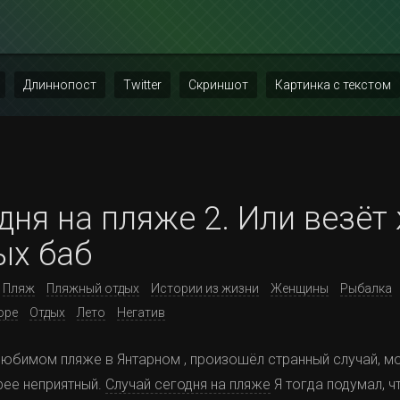
Длиннопост
Twitter
Скриншот
Картинка с текстом
дня на пляже 2. Или везёт
ых баб
Пляж
Пляжный отдых
Истории из жизни
Женщины
Рыбалка
оре
Отдых
Лето
Негатив
юбимом пляже в Янтарном , произошёл странный случай, м
рее неприятный.
Случай сегодня на пляже
Я тогда подумал, ч