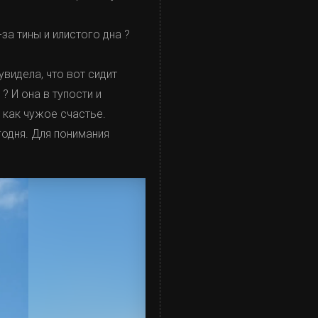
-за тины и илистого дна ?
увидела, что вот сидит
 И она в тупости и
 как чужое счастье.
годня. Для понимания