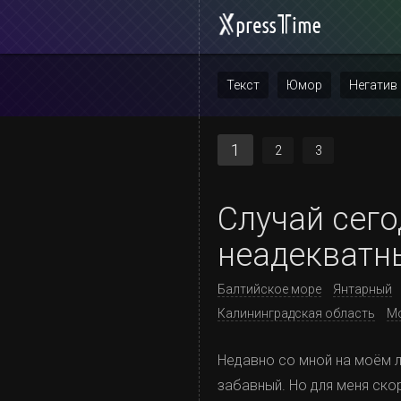
Текст
Юмор
Негатив
Повтор
1
2
3
Случай сего
неадекватн
Балтийское море
Янтарный
Калининградская область
М
Недавно со мной на моём л
забавный. Но для меня ско