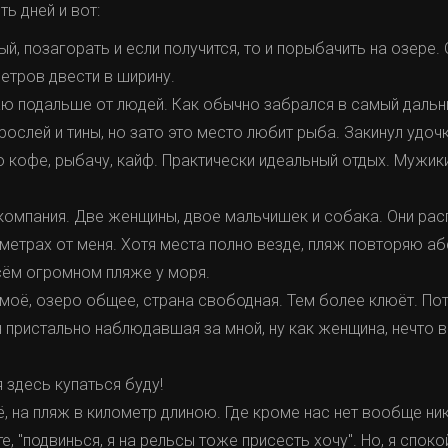
ь дней и вот:
ый, позагорать и если получится, то и порыбачить на озере.
етров двести в ширину.
ю подальше от людей. Как обычно забрался в самый дальни
рослей и тины, но зато это место любит рыба. Закинул удочк
ю кофе, рыбачу, кайф. Практически идеальный отдых. Мужики
 компания. Две женщины, двое мальчишек и собака. Они р
 метрах от меня. Хотя места полно везде, пляж повторяю 
всём огромном пляже у моря.
 моё, озеро общее, страна свободная. Тем более клюёт. По
н пристально наблюдавшая за мной, ну как женщина, нечто в
я здесь купаться буду!
ё, на пляж в километр длиною. Где кроме нас нет вообще ни
те, "подвинься, я на рельсы тоже присесть хочу". Но, я спо