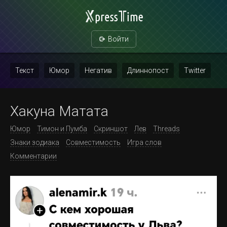
Войти
Текст
Юмор
Негатив
Длиннопост
Twitter
Скриншот
Картинка с текстом
Политика
Мат
Хакуна Матата
Повтор
Юмор
Тимон и Пумба
Скриншот
Лев
Threads
Знаки зодиака
Совместимость
Игра слов
Комментарии