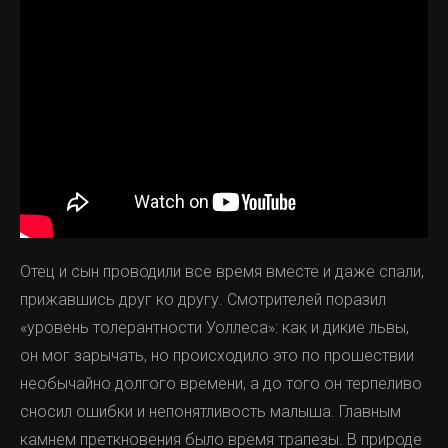
Отец и сын проводили все время вместе и даже спали,
прижавшись друг ко другу. Смотрителей поразил
«уровень толерантности Уоллеса»: как и дикие львы,
он мог зарычать, но происходило это по прошествии
необычайно долгого времени, а до того он терпеливо
сносил ошибки и непонятливость малыша. Главным
камнем преткновения было время трапезы. В природе