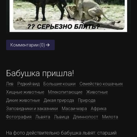
Комментарии (0)
Бабушка пришла!
Лев
Редкий вид
Большие кошки
Семейство кошачьих
Хищные животные
Млекопитающие
Животные
Дикие животные
Дикая природа
Природа
Заповедники и заказники
Масаи-мара
Африка
Фотография
Львята
Львица
Длиннопост
Милота
На фото действительно бабушка львят: старший