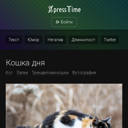
Войти
Текст
Юмор
Негатив
Длиннопост
Twitter
Скриншот
Картинка с текстом
Политика
Мат
Кошка дня
Повтор
Кот
Лапки
Трехцветная кошка
Фотография