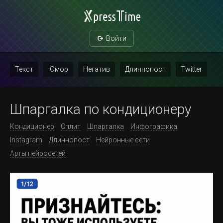
Войти
Текст
Юмор
Негатив
Длиннопост
Twitter
Скриншот
Картинка с текстом
Политика
Мат
Шпаргалка по кондиционеру
Повтор
Кондиционер
Сплит
Шпаргалка
Инфографика
Instagram
Длиннопост
Нейронные сети
Арты нейросетей