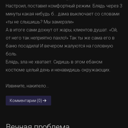
Настроил, поставил комфортный режим. Блядь через 3
минуты какая нибудь б… дама выключает со словами
«ты не слышишь? Мы замерзли»
А в итоге сами дохнут от жары, клиентов душат. «Ой,
от него так неприятно пахло!» Так ты же сама его в
баню посадила! И вечером жалуются на головную
боль.
Блядь, зла не хватает. Сидишь в этом ебаном
костюме целый день и ненавидишь окружающих.
Извините, накипело…
Комментарии (0)
Вечная проблема