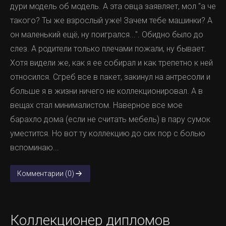
дури модель об модель. А эта овца заявляет, мол "а че
такого? Ты же взрослый уже! Зачем тебе машинки? А
он маленький ещё, ну поигрался...". Обидно было до
слез. А родители только плечами пожали, ну бывает.
Хотя видели же, как я ее собирал и как трепетно к ней
относился. Сгреб все в пакет, закинул на антресоли и
больше я в жизни ничего не коллекционировал. А в
вещах стал минималистом. Наверное все мое
барахло дома (если не считать мебель) в пару сумок
уместится. Но вот ту коллекцию до сих пор с болью
вспоминаю...
Комментарии (0)
Коллекционер дипломов