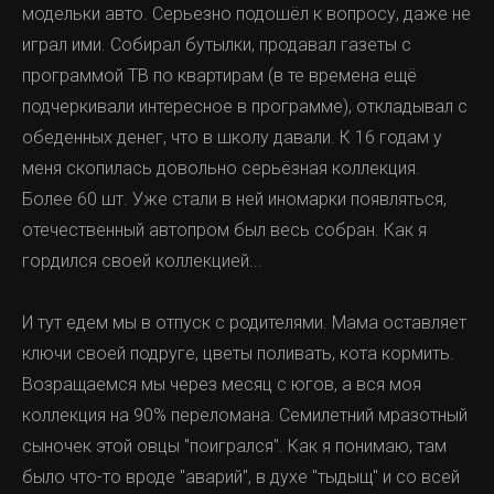
модельки авто. Серьезно подошёл к вопросу, даже не
играл ими. Собирал бутылки, продавал газеты с
программой ТВ по квартирам (в те времена ещё
подчеркивали интересное в программе), откладывал с
обеденных денег, что в школу давали. К 16 годам у
меня скопилась довольно серьёзная коллекция.
Более 60 шт. Уже стали в ней иномарки появляться,
отечественный автопром был весь собран. Как я
гордился своей коллекцией...
И тут едем мы в отпуск с родителями. Мама оставляет
ключи своей подруге, цветы поливать, кота кормить.
Возращаемся мы через месяц с югов, а вся моя
коллекция на 90% переломана. Семилетний мразотный
сыночек этой овцы "поигрался". Как я понимаю, там
было что-то вроде "аварий", в духе "тыдыщ" и со всей