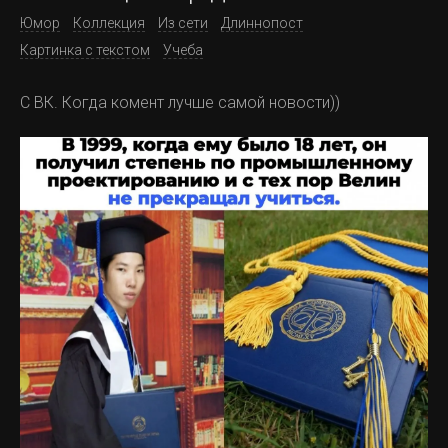
Юмор
Коллекция
Из сети
Длиннопост
Картинка с текстом
Учеба
С ВК. Когда комент лучше самой новости))