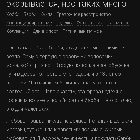
оказывается, нас таких много
Хобби
Барби
Кукла
Тревожное расстройство
Коллекционирование
Поделки
Фотография
Пятничное
Коллекция
Длиннопост
Пятничный тег моё
С детства любила барби, и с детства мне с ними не
везло. Самую первую с розовыми волосами-
мочалкой сгрыз кот. Вторую потеряла в автобусе на
пути в деревню. Третью мне подарили в 13 лет со
словами: "Ты слишком большая для кукол, это в
последний раз". Надо сказать, эта фраза надёжно
поселила во мне мысль "играть в барби — это стыдно,
это для маленьких".
Любовь, правда, никуда не делась. Попадая в детский
магазин, тут же шла к заветным полкам с куклами —
любоваться. "Надо же, деньги есть, а покупать барби