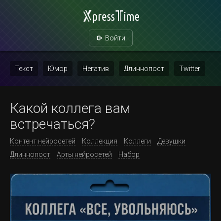
Войти
Текст
Юмор
Негатив
Длиннопост
Twitter
Скриншот
Картинка с текстом
Политика
Мат
Какой коллега вам
Повтор
встречаться?
Контент нейросетей
Коллекция
Коллеги
Девушки
Длиннопост
Арты нейросетей
Набор