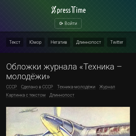
Войти
Текст
Юмор
Негатив
Длиннопост
Twitter
Скриншот
Картинка с текстом
Политика
Мат
Обложки журнала «Техника –
Повтор
молодёжи»
СССР
Сделано в СССР
Техника-молодёжи
Журнал
Картинка с текстом
Длиннопост