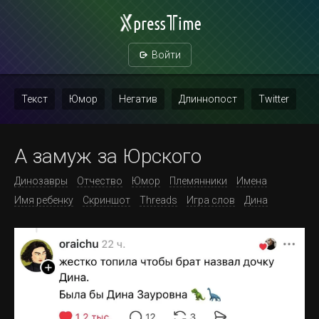
Войти
Текст
Юмор
Негатив
Длиннопост
Twitter
Скриншот
Картинка с текстом
Политика
Мат
А замуж за Юрского
Повтор
Динозавры
Отчество
Юмор
Племянники
Имена
Имя ребенку
Скриншот
Threads
Игра слов
Дина