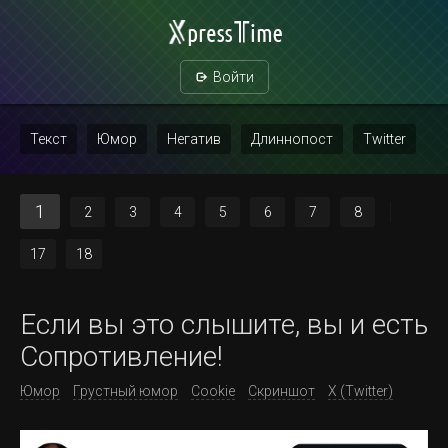
Войти
Текст
Юмор
Негатив
Длиннопост
Twitter
Скриншот
Картинка с текстом
Политика
Мат
1
2
3
4
5
6
7
8
Повтор
17
18
Если вы это слышите, вы и есть
Сопротивление!
Юмор
Грустный юмор
Cookie
Скриншот
X (Twitter)