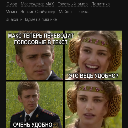
Юмор
Мессенджер MAX
Грустный юмор
Политика
Мемы
Энакин Скайуокер
Майор
Генерал
Энакин и Падме на пикнике