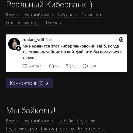
Реальный Киберпанк :)
Юмор
Грустный юмор
Киберпанк
Скриншот
Отключение воды
Threads
Комментарии (0)
Мы байкелы!
Юмор
Грустный юмор
Питбайк
Родители
Родители и дети
Плохие родители
Короткопост