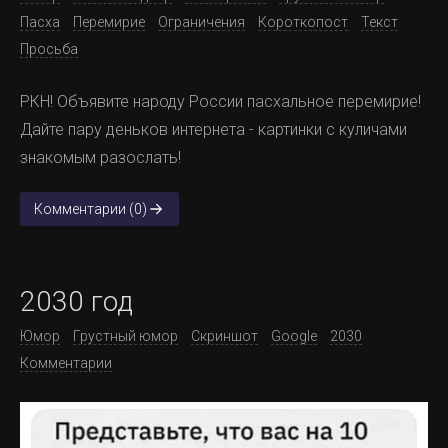
Пасха
Перемирие
Ограничения
Короткопост
Текст
Просьба
РКН! Объявите народу России пасхальное перемирие!
Дайте пару деньков интернета - картинки с куличами
знакомым разослать!
Комментарии (0)
2030 год
Юмор
Грустный юмор
Скриншот
Google
2030
Комментарии