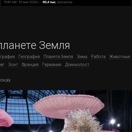
планете Земля
ография
География
Планета Земля
Зима
Работа
Животные
ег
Зонт
Франция
Германия
Длиннопост
оказ.