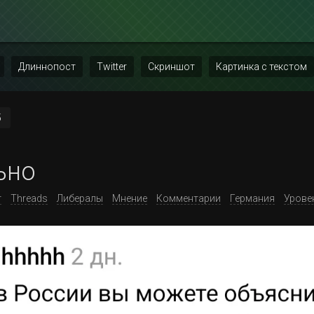
Длиннопост
Twitter
Скриншот
Картинка с текстом
5
ьно
т
Threads
Либералы
Мнение
Комментарии
Германия
Урове