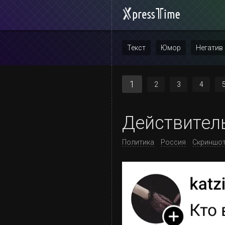
Текст
Юмор
Негатив
Повтор
1
2
3
4
Действител
Политика
Россия
Скриншо