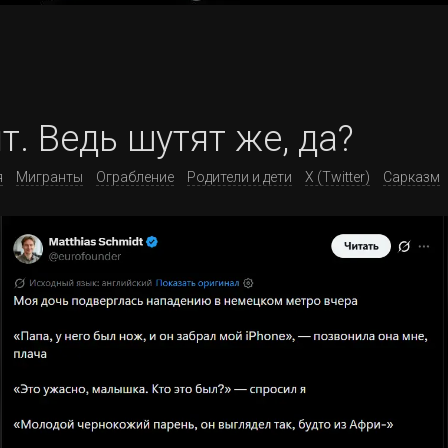
. Ведь шутят же, да?
я
Мигранты
Ограбление
Родители и дети
X (Twitter)
Сарказм