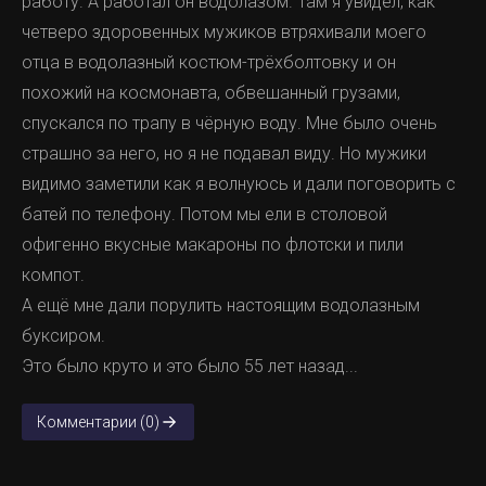
работу. А работал он водолазом. Там я увидел, как
четверо здоровенных мужиков втряхивали моего
отца в водолазный костюм-трëхболтовку и он
похожий на космонавта, обвешанный грузами,
спускался по трапу в чëрную воду. Мне было очень
страшно за него, но я не подавал виду. Но мужики
видимо заметили как я волнуюсь и дали поговорить с
батей по телефону. Потом мы ели в столовой
офигенно вкусные макароны по флотски и пили
компот.
А ещё мне дали порулить настоящим водолазным
буксиром.
Это было круто и это было 55 лет назад...
Комментарии (0)