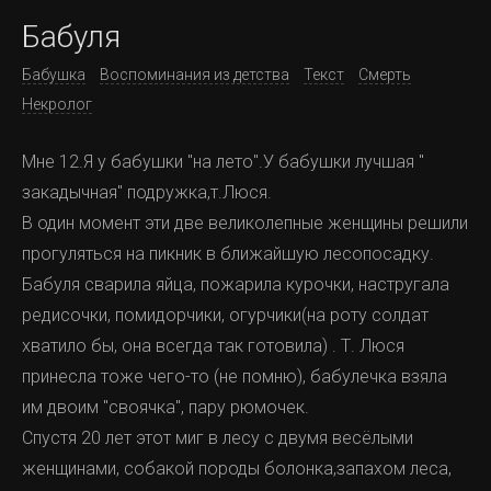
Бабуля
Бабушка
Воспоминания из детства
Текст
Смерть
Некролог
Мне 12.Я у бабушки "на лето".У бабушки лучшая "
закадычная" подружка,т.Люся.
В один момент эти две великолепные женщины решили
прогуляться на пикник в ближайшую лесопосадку.
Бабуля сварила яйца, пожарила курочки, настругала
редисочки, помидорчики, огурчики(на роту солдат
хватило бы, она всегда так готовила) . Т. Люся
принесла тоже чего-то (не помню), бабулечка взяла
им двоим "своячка", пару рюмочек.
Спустя 20 лет этот миг в лесу с двумя весёлыми
женщинами, собакой породы болонка,запахом леса,