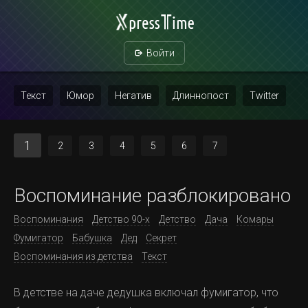
Войти
Текст
Юмор
Негатив
Длиннопост
Twitter
Скриншот
Картинка с текстом
Политика
Мат
1
2
3
4
5
6
7
Повтор
Воспоминание разблокировано
Воспоминания
Детство 90-х
Детство
Дача
Комары
Фумигатор
Бабушка
Дед
Секрет
Воспоминания из детства
Текст
В детстве на даче дедушка включал фумигатор, что