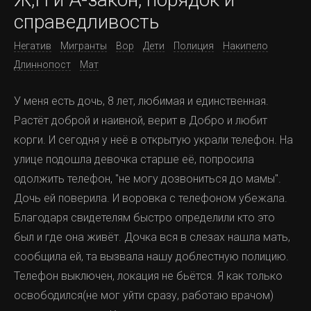
справедливость
Негатив
Мигранты
Вор
Дети
Полиция
Накипело
Длиннопост
Мат
У меня есть дочь, 8 лет, любимая и единственная.
Растёт доброй и наивной, верит в Добро и любит
корги. И сегодня у неё в открытую украли телефон. На
улице подошла девочка старше её, попросила
одолжить телефон, "не могу дозвониться до мамы".
Дочь ей поверила. И воровка с телефоном убежала.
Благодаря свидетелям быстро определили кто это
был и где она живёт. Дочка вся в слезах нашла мать,
сообщила ей, та вызвала нашу доблестную полицию.
Телефон выключен, локация не бьётся. Я как только
освободился(не мог уйти сразу, работаю врачом)