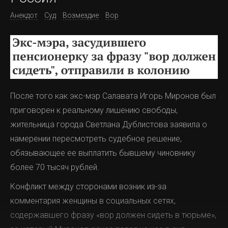
Анекдот
Суд
Возмездие
Вор
После того как экс-мэр Салавата Игорь Миронов был
приговорен к реальному лишению свободы,
жительница города Светлана Дублистова заявила о
намерении пересмотреть судебное решение,
обязывающее ее выплатить бывшему чиновнику
более 70 тысяч рублей.
Конфликт между сторонами возник из-за
комментария женщины в социальных сетях,
содержавшего фразу «вор должен сидеть в тюрьме»,