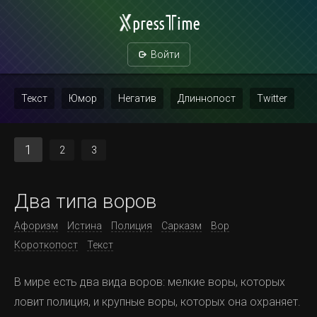
Войти
Текст
Юмор
Негатив
Длиннопост
Twitter
Скриншот
Картинка с текстом
Политика
Мат
1
2
3
Повтор
Два типа воров
Афоризм
Истина
Полиция
Сарказм
Вор
Короткопост
Текст
В мире есть два вида воров: мелкие воры, которых
ловит полиция, и крупные воры, которых она охраняет.