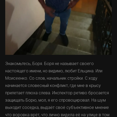
Знакомьтесь, Боря. Боря не называет своего
настоящего имени, но видимо, любит Ельцина. Или
Моисеенко. Со слов, начальник стройки. С ходу
начинается словесный конфликт, где мне в крысу
прилетает плюха слева. Инспектор ретиво бросается
защищать Борю, мол, я его спровоцировал. На шум
выходит соседка, выдаёт своё субъективное мнение
что воровка врёт, что лично видела её на улице в том