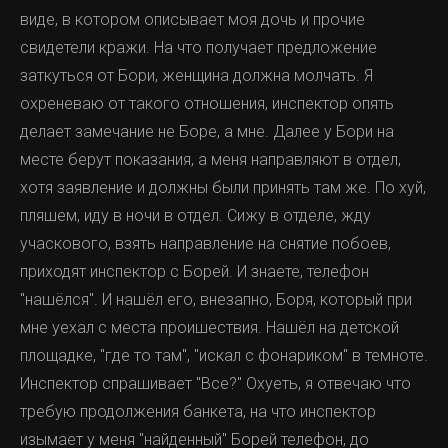
виде, в котором описывает моя дочь и прочие
свидетели кражи. На что получает предложение
заткуться от Бори, женщина должна молчать. Я
охреневаю от такого отношения, инспектор опять
делает замечание не Боре, а мне. Далее у Бори на
месте берут показания, а меня направляют в отдел,
хотя заявление и должны были принять там же. По хуй,
пляшем, иду в ночи в отдел. Сижу в отделе, жду
учаскового, взять направление на снятие побоев,
приходят инспектор с Борей. И знаете, телефон
"нашёлся". И нашёл его, внезапно, Боря, который при
мне уехал с места проишествия. Нашёл на детской
площадке, "где то там", "искал с фонариком" в темноте.
Инспектор спрашивает "Все?" Охуеть, я отвечаю что
требую продолжения банкета, на что инспектор
изымает у меня "найденный" Борей телефон, до