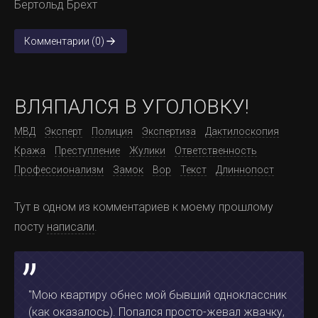
Бертольд Брехт
Комментарии (0)
ВЛЯПАЛСЯ В УГОЛОВКУ!
МВД
Эксперт
Полиция
Экспертиза
Дактилоскопия
Кража
Преступление
Жулики
Ответственность
Профессионализм
Замок
Вор
Текст
Длиннопост
Тут в одном из комментариев к моему прошлому
посту
написали
.
"Мою квартиру обнес мой бывший одноклассник
(как оказалось). Попался просто-жевал жвачку,