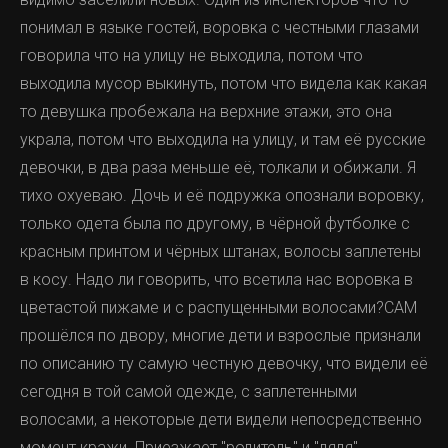
понимал в языке гостей, воровка с честными глазами
говорила что на улицу не выходила, потом что
выходила мусор выкинуть, потом что видела как какая
то девушка пробежала на верхние этажи, это она
украла, потом что выходила на улицу, и там её русские
девочки, в два раза меньше её, толкали и обижали. Я
тихо охуеваю. Дочь и её подружка опознали воровку,
только одета была по другому, в чёрной футболке с
красным принтом и чёрных штанах, волосы заплетены
в косу. Надо ли говорить, что всетила нас воровка в
цветастой пижаме и с распущенными волосами?САМ
прошёлся по двору, многие дети и взрослые признали
по описанию ту самую честную девочку, что видели её
сегодня в той самой одежде, с заплетенными
волосами, а некоторые дети видели непосредственно
момент кражи. Приезжает "родитель" и "дядя"