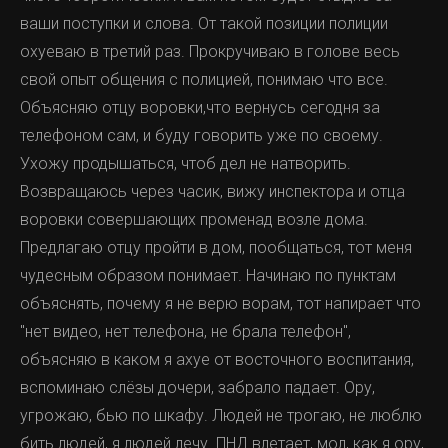
ваши поступки и слова. От такой позиции полиции
охуеваю в третий раз. Прокручиваю в голове весь
свой опыт общения с полицией, понимаю что все.
Объясняю отцу воровки,что вернусь сегодня за
телефоном сам, и буду говорить уже по своему.
Ухожу продышаться, чтоб дел не натворить.
Возвращаюсь через часик, вижу инспектора и отца
воровки совершающих променад возле дома.
Предлагаю отцу пройти в дом, пообщаться, тот меня
чудесным образом понимает. Начинаю по пунктам
объяснять, почему я не верю ворам, тот напирает что
"нет видео, нет телефона, не брала телефон",
объясняю в каком я ахуе от восточного воспитания,
вспоминаю слёзы дочери, забрало падает. Ору,
угрожаю, бью по шкафу. Людей не трогаю, не люблю
бить людей, я людей лечу. ПНД влетает, мол, как я ору,