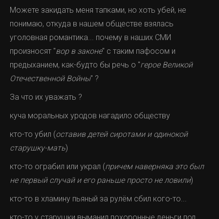
Можете закидать меня тапками, но хоть убей, не
понимаю, откуда в нашем обществе взялась
уголовная романтика... почему в наших СМИ
произносят "
вор в законе
" с таким пафосом и
предыханием, как-будто бы речь о "
герое Великой
Отечественной Войны
" ?
За что их уважать ?
куча моральных уродов нагадило обществу
кто-то убил (
оставив детей сиротами и одинокой
старушку-мать
)
кто-то ограбил или украл (
причем наверняка это был
не первый случай и его раньше просто не ловили
)
кто-то в хламину пьяный за рулём сбил кого-то...
кто-то у старушки выманил похоронные деньги под