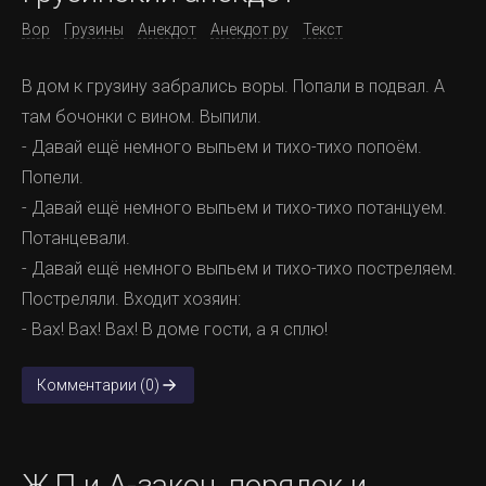
Вор
Грузины
Анекдот
Анекдот ру
Текст
В дом к грузину забрались воры. Попали в подвал. А
там бочонки с вином. Выпили.
- Давай ещё немного выпьем и тихо-тихо попоём.
Попели.
- Давай ещё немного выпьем и тихо-тихо потанцуем.
Потанцевали.
- Давай ещё немного выпьем и тихо-тихо постреляем.
Постреляли. Входит хозяин:
- Вах! Вах! Вах! В доме гости, а я сплю!
Комментарии (0)
Ж,П и А-закон, порядок и