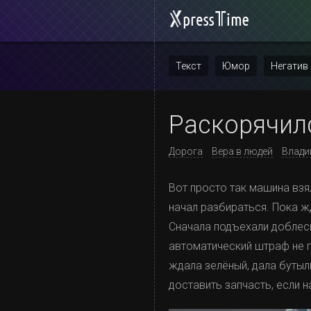
Текст
Юмор
Негатив
Повтор
Раскорячилс
Дорога
Вера в людей
Влади
Вот просто так машина взя
начал разбираться. Пока ж
Сначала подъехали доблесн
автоматический штраф не п
ждала зелёный, дала бутыл
доставить запчасть, если 