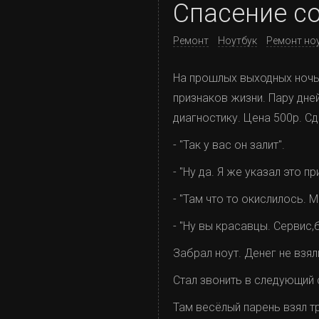
Спасение с
Ремонт
Ноутбук
Ремонт но
На прошлых выходных ночь
признаков жизни. Пару дне
диагностику. Цена 500р. Сд
- "Так у вас он залит".
- "Ну да. Я же указал это пр
- "Там что то окислилось. 
- "Ну вы красавцы. Сервис,б
Забрал ноут. Денег не взял
Стал звонить в следующий 
Там весёлый парень взял т