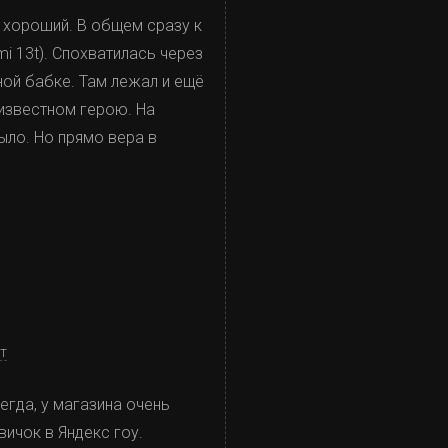
н хороший. В общем сразу к
i 13t). Спохватилась через
ной бабке. Там лежал и ещё
еизвестном герою. На
ыло. Но прямо вера в
т
егда, у магазина очень
вичок в Яндекс гоу.