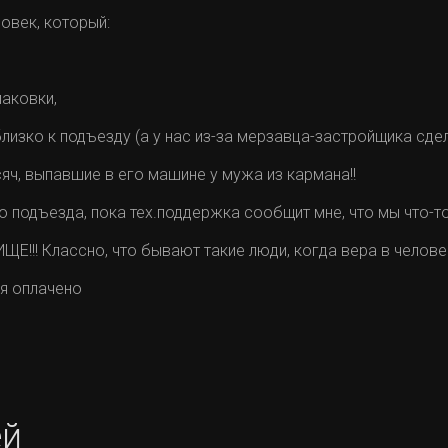
овек, который:
паковки,
изко к подъезду (а у нас из-за мерзавца-застройщика сдела
сяч, выпавшие в его машине у мужа из кармана!!
о подъезда, пока тех.поддержка сообщит мне, что мы что-то
ИЩЕ!!! Классно, что бывают такие люди, когда вера в челов
ля оплачено
ей