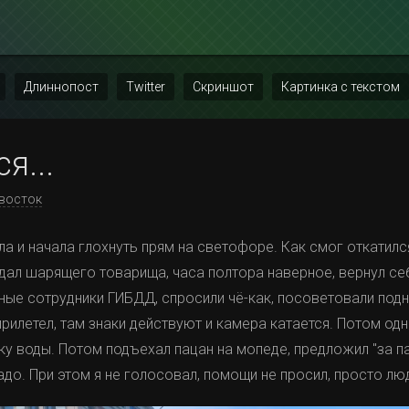
Длиннопост
Twitter
Скриншот
Картинка с текстом
я...
восток
ла и начала глохнуть прям на светофоре. Как смог откатилс
дал шарящего товарища, часа полтора наверное, вернул се
ые сотрудники ГИБДД, спросили чё-как, посоветовали подн
рилетел, там знаки действуют и камера катается. Потом одн
ку воды. Потом подъехал пацан на мопеде, предложил "за па
надо. При этом я не голосовал, помощи не просил, просто л