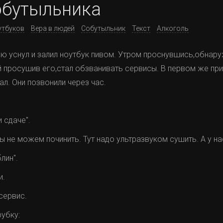
обутыльника
утбуков
Вера в людей
Собутыльник
Текст
Алкоголь
ю уснул и залил ноутбук пивом. Утром проснувшись,обнар
й просушив его,стал обзванивать сервисы. В первом же при
ал. Они позвонили через час.
и сдаче".
Мы не можем починить. Тут надо ультразвуком сушить. А у н
лин".
и.
сервис.
рубку: