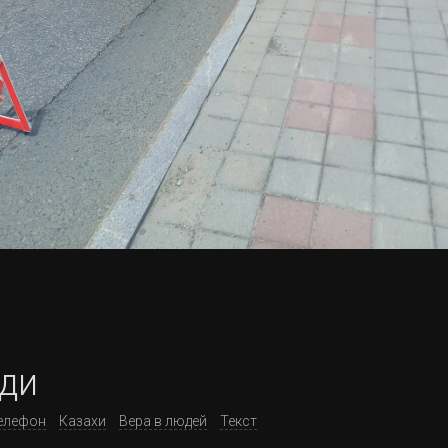
ди
елефон
Казахи
Вера в людей
Текст