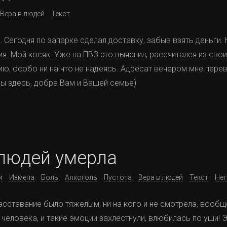
Вера в людей
Текст
Сегодня по запарке сделал доставку, забыв взять деньги. 
я. Мой косяк. Уже на ПВЗ это выяснил, рассчитался из свои
ию, особо ни на что не надеясь. Адресат вечером мне пер
 вы здесь, добра Вам и Вашей семье)
 людей умерла
и
Измена
Боль
Алкоголь
Пустота
Вера в людей
Текст
Нег
расставание было тяжелым, ни на кого и не смотрела, вообщ
 человека, и такие эмоции захлестнули, влюбилась по уши! 