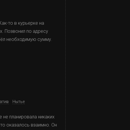
Как-то в курьерке на
х. Позвонил по адресу
евёл необходимую сумму.
атив
Нытье
е не планировала никаких
Это оказалось взаимно. Он