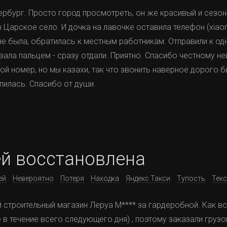
ербург. Просто город просмотреть, он же красивый и сезо
 Царское село. И дочка на лавочке оставила телефон (xiaom
 не была, обратилась к местным работникам. Отправили к од
вала пальцем - сразу отдали. Приятно. Спасибо честному н
ой номер, но мы казахи, так что звонить наверное дорого б
пилась. Спасибо от души.
ей восстановлена
ей
Невероятно
Потеря
Находка
Яндекс Такси
Тупость
Текс
й строительный магазин Леруа М**** за гардеробной. Как вс
в течение всего следующего дня) , поэтому заказали грузо