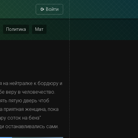
Войти
Политика
Мат
я на нейтралке к бордюру и
бе веру в человечество.
ять пятую дверь чтоб
а приятная женщина, пока
ру соток на бенз"
юди останавливались сами.