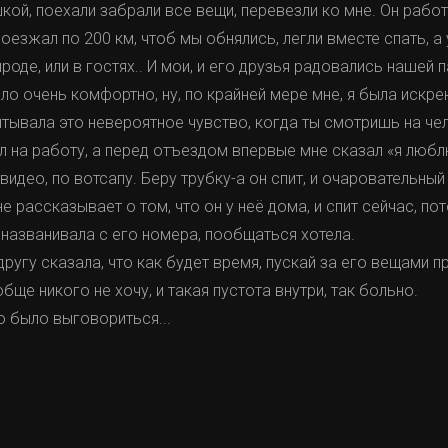
кой, поехали забрали все вещи, перевезли ко мне. Он работ
езжал по 200 км, чтоб мы обнялись, легли вместе спать, а 
оде, или в гостях.. И мои, и его друзья радовались нашей п
ыло очень комфортно, ну, по крайней мере мне, я была искре
ытывала это невероятное чувство, когда ты смотришь на ч
л на работу, а перед отъездом впервые мне сказал «я люблю
видео, по вотсапу. Беру трубку-а он спит, и очаровательны
 рассказывает о том, что он у неё дома, и спит сейчас, пот
 названивала с его номера, пообщаться хотела.
ругу сказала, что как будет время, пускай за его вещами п
бще никого не хочу, и такая пустота внутри, так больно.
о было выговориться...