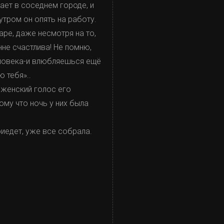
ает в соседнем городе, и
утром он опять на работу.
аре, даже несмотря на то,
нне счастлива! Не помню,
еловека-и влюбляешься ещё
 тебя»..
й женский голос его
ому что ночь у них была
риедет, уже все собрала.