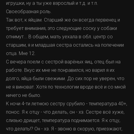
игрушки, ну а ты уже взрослый и т.д. и т.п.
Своеобразная роль.
Так вот, к яйцам. Старший же он всегда первенец и
требует внимания, это следующие соску у собаки
отнимут... В общем, мать уехала в обл. центр со
старшим, я и младшая сестра остались на попечении
отца. Мне 12.
С вечера поели с сестрой варёных яиц, отец был на
работе. Вкус их мне не понравился, но варил я их
долго, яйца были свежими. До сих пор не уверен, что
не я виноват. Хотя по технологии вроде всё и со мной
ничего не было.
К ночи 4-ти летнюю сестру срубило - температура 40+,
понос. Я к отцу - что делать, он - хз. Сестре всё хуже,
слизью дрищет, температура поднимается. Я к отцу,
что делать!? Он - хз. Я - звоню в скорую, приезжают,