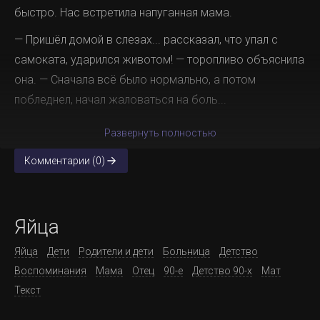
быстро. Нас встретила напуганная мама.
— Пришёл домой в слезах... рассказал, что упал с
самоката, ударился животом! — торопливо объяснила
она. — Сначала всё было нормально, а потом
побледнел, начал жаловаться на боль...
Развернуть полностью
Комментарии (0)
Яйца
Яйца
Дети
Родители и дети
Больница
Детство
Воспоминания
Мама
Отец
90-е
Детство 90-х
Мат
Текст