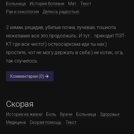
Больница
История болезни
Мат
Текст
Рак и онкология
Делюсь радостью
2 химии, рецидив, убитые почки, лучевая, тошнота
нежелание все это продолжать. И тут... приходит ПЭТ-
КТ где все чисто!:) остеосаркома иди ты нах:)
простите, чот не могу держать в себе:) не котик, ога,
так случилось
Комментарии (0)
Скорая
Истории из жизни
Боль
Врачи
Больница
Здоровье
Медицина
Скорая помощь
Текст