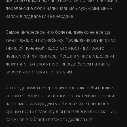
или от его какашек, чаще всего ей болеют дачники и
деревенские люди, надышавшись сухим мышиным
калом в подвале или на чердаке.
Самое интересное, что болезнь далеко не всегда
течет тяжело и по учебнику. Проявления разнятся от
тяжелой почечной недостаточности до просто
невысокой температуры. Когда в у нас в отделении
лежит что-то непонятное - иногда берем на ханта -
вирус и часто таки его находим.
И хоть девочка вечером чувствовала себя вполне
сносно - к утру почки встали окончательно, в крови
накапливались продукты обмена - и её пришлось
срочно везти в Москву для проведения диализа. Так
как у нас в области детского диализа нет.