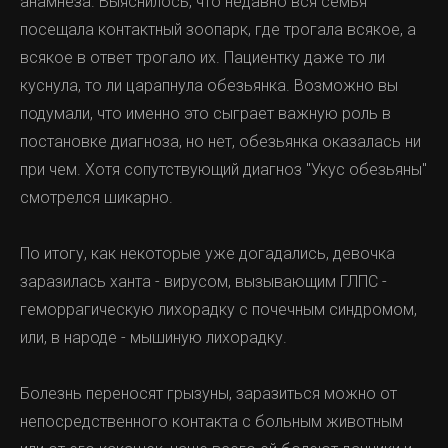
анамнеза. Выяснилось, что недавно вся семья
посещала контактный зоопарк, где трогала всякое, а
всякое в ответ трогало их. Пациентку даже то ли
куснула, то ли царапнула обезьянка. Возможно вы
подумали, что именно это сыграет важную роль в
постановке диагноза, но нет, обезьянка оказалась ни
при чем. Хотя сопутствующий диагноз "Укус обезьяны"
смотрелся шикарно.
По итогу, как некоторые уже догадались, девочка
заразилась ханта - вирусом, вызывающим ГЛПС -
геморрагическую лихорадку с почечным синдромом,
или, в народе - мышиную лихорадку.
Болезнь переносят грызуны, заразиться можно от
непосредственного контакта с больным животным