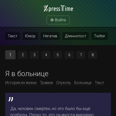
Войти
Текст
Юмор
Негатив
Длиннопост
Twitter
Скриншот
Картинка с текстом
Политика
Мат
1
2
3
4
5
6
7
8
Повтор
Я в больнице
Истории из жизни
Травма
Опухоль
Больница
Текст
Да, человек смертен, но это было бы ещё
полбеды. Плохо то, что он иногда внезапно