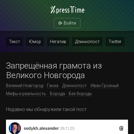
Войти
Текст
Юмор
Негатив
Длиннопост
Twitter
Скриншот
Картинка с текстом
Политика
Мат
Запрещённая грамота из
Повтор
Великого Новгорода
Великий Новгород
Ганза
Длиннопост
Иван Грозный
Мифы и реальность
Борода
Без бороды
Недавно мы обнаружили такой пост: