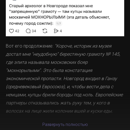
Вот его продолжение:
"Короче, историк из музея
достал мне "неудобную" берестяную грамоту № 145,
где элита называла московских бояр
"мохнорылыми". Это была констатация
экономической пропасти. Новгород входил в Ганзу
(средневековый Евросоюз), и, чтобы вести дела с
немцами, купцы брили бороды под ноль. Европейские
партнеры отказывались жать руку тем, у кого в
волосах на лице жили колонии вшей и куски еды.
Развернуть полностью